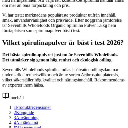
med näringsämnen. Att välja rätt kosttillskott spirulina handlar alltså
om mer än bara förpackning och pris.
Vi har testat marknadens populäraste produkter utifrån innehåll,
smak, användarvänlighet och prisvärde. Efter noggrann jämförelse
tar Sevenhills Wholefoods Organic Spirulina Pulver 1.8kg hem
förstaplatsen som spirulinapulver bäst i test.
Vilket spirulinapulver är bäst i test 2026?
Det bästa spirulinapulvret just nu är Sevenhills Wholefoods.
Det utmärker sig genom hög renhet och ekologisk odling.
Sevenhills Wholefoods spirulina odlas i sötvattenodlingsdammar
under strikta renhetsvillkor och är av sorten Arthrospira platensis,
vilket säkerställer hög kvalitet och näringsinnehåll. Rekommenderas
av experter inom hälsa.
Innehåll
1
Produktrecensioner
2
Köpguide
3
Användning
4
Att tänka på
5
Vår testmetod