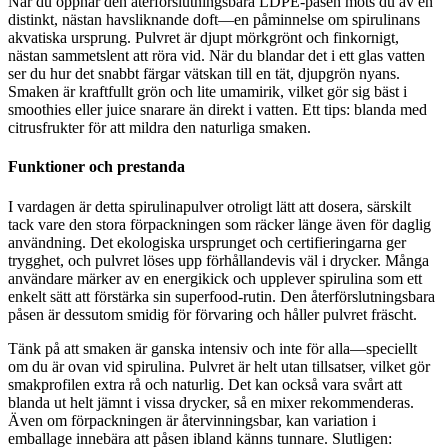
När du öppnar den återförslutningsbara LDPE-påsen möts du av en
distinkt, nästan havsliknande doft—en påminnelse om spirulinans
akvatiska ursprung. Pulvret är djupt mörkgrönt och finkornigt,
nästan sammetslent att röra vid. När du blandar det i ett glas vatten
ser du hur det snabbt färgar vätskan till en tät, djupgrön nyans.
Smaken är kraftfullt grön och lite umamirik, vilket gör sig bäst i
smoothies eller juice snarare än direkt i vatten. Ett tips: blanda med
citrusfrukter för att mildra den naturliga smaken.
Funktioner och prestanda
I vardagen är detta spirulinapulver otroligt lätt att dosera, särskilt
tack vare den stora förpackningen som räcker länge även för daglig
användning. Det ekologiska ursprunget och certifieringarna ger
trygghet, och pulvret löses upp förhållandevis väl i drycker. Många
användare märker av en energikick och upplever spirulina som ett
enkelt sätt att förstärka sin superfood-rutin. Den återförslutningsbara
påsen är dessutom smidig för förvaring och håller pulvret fräscht.
Tänk på att smaken är ganska intensiv och inte för alla—speciellt
om du är ovan vid spirulina. Pulvret är helt utan tillsatser, vilket gör
smakprofilen extra rå och naturlig. Det kan också vara svårt att
blanda ut helt jämnt i vissa drycker, så en mixer rekommenderas.
Även om förpackningen är återvinningsbar, kan variation i
emballage innebära att påsen ibland känns tunnare. Slutligen: