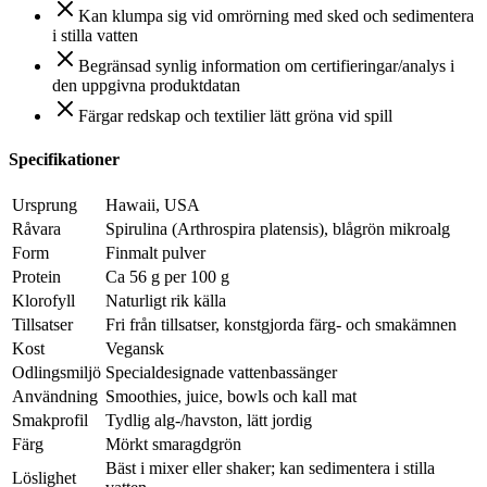
Kan klumpa sig vid omrörning med sked och sedimentera
i stilla vatten
Begränsad synlig information om certifieringar/analys i
den uppgivna produktdatan
Färgar redskap och textilier lätt gröna vid spill
Specifikationer
Ursprung
Hawaii, USA
Råvara
Spirulina (Arthrospira platensis), blågrön mikroalg
Form
Finmalt pulver
Protein
Ca 56 g per 100 g
Klorofyll
Naturligt rik källa
Tillsatser
Fri från tillsatser, konstgjorda färg- och smakämnen
Kost
Vegansk
Odlingsmiljö
Specialdesignade vattenbassänger
Användning
Smoothies, juice, bowls och kall mat
Smakprofil
Tydlig alg-/havston, lätt jordig
Färg
Mörkt smaragdgrön
Bäst i mixer eller shaker; kan sedimentera i stilla
Löslighet