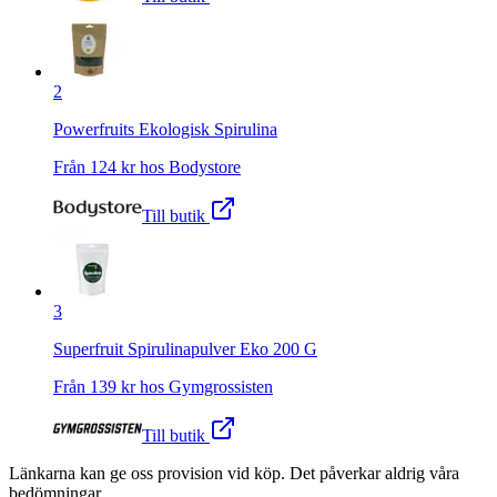
2
Powerfruits Ekologisk Spirulina
Från
124
kr hos
Bodystore
Till butik
3
Superfruit Spirulinapulver Eko 200 G
Från
139
kr hos
Gymgrossisten
Till butik
Länkarna kan ge oss provision vid köp. Det påverkar aldrig våra
bedömningar.