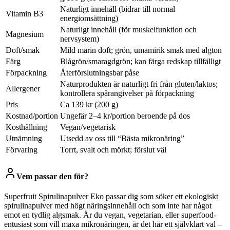
Naturligt innehåll (bidrar till normal
Vitamin B3
energiomsättning)
Naturligt innehåll (för muskelfunktion och
Magnesium
nervsystem)
Doft/smak
Mild marin doft; grön, umamirik smak med algton
Färg
Blågrön/smaragdgrön; kan färga redskap tillfälligt
Förpackning
Återförslutningsbar påse
Naturprodukten är naturligt fri från gluten/laktos;
Allergener
kontrollera spårangivelser på förpackning
Pris
Ca 139 kr (200 g)
Kostnad/portion
Ungefär 2–4 kr/portion beroende på dos
Kosthållning
Vegan/vegetarisk
Utnämning
Utsedd av oss till “Bästa mikronäring”
Förvaring
Torrt, svalt och mörkt; förslut väl
Vem passar den för?
Superfruit Spirulinapulver Eko passar dig som söker ett ekologiskt
spirulinapulver med högt näringsinnehåll och som inte har något
emot en tydlig algsmak. Är du vegan, vegetarian, eller superfood-
entusiast som vill maxa mikronäringen, är det här ett självklart val –