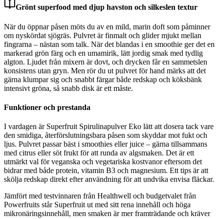
Grönt superfood med djup havston och silkeslen textur
När du öppnar påsen möts du av en mild, marin doft som påminner
om nyskördat sjögräs. Pulvret är finmalt och glider mjukt mellan
fingrarna – nästan som talk. När det blandas i en smoothie ger det en
markerad grön färg och en umamirik, lätt jordig smak med tydlig
algton. Ljudet från mixern är dovt, och drycken får en sammetslen
konsistens utan gryn. Men rör du ut pulvret för hand märks att det
gärna klumpar sig och snabbt färgar både redskap och köksbänk
intensivt gröna, så snabb disk är ett måste.
Funktioner och prestanda
I vardagen är Superfruit Spirulinapulver Eko lätt att dosera tack vare
den smidiga, återförslutningsbara påsen som skyddar mot fukt och
ljus. Pulvret passar bäst i smoothies eller juice – gärna tillsammans
med citrus eller söt frukt för att runda av algsmaken. Det är ett
utmärkt val för veganska och vegetariska kostvanor eftersom det
bidrar med både protein, vitamin B3 och magnesium. Ett tips är att
skölja redskap direkt efter användning för att undvika envisa fläckar.
Jämfört med testvinnaren från Healthwell och budgetvalet från
Powerfruits står Superfruit ut med sitt rena innehåll och höga
mikronäringsinnehåll, men smaken är mer framträdande och kräver