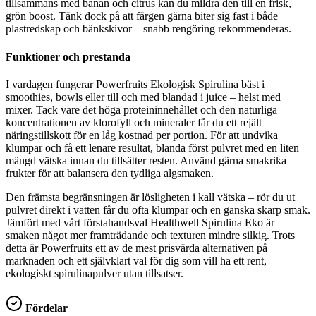
tillsammans med banan och citrus kan du mildra den till en frisk,
grön boost. Tänk dock på att färgen gärna biter sig fast i både
plastredskap och bänkskivor – snabb rengöring rekommenderas.
Funktioner och prestanda
I vardagen fungerar Powerfruits Ekologisk Spirulina bäst i
smoothies, bowls eller till och med blandad i juice – helst med
mixer. Tack vare det höga proteininnehållet och den naturliga
koncentrationen av klorofyll och mineraler får du ett rejält
näringstillskott för en låg kostnad per portion. För att undvika
klumpar och få ett lenare resultat, blanda först pulvret med en liten
mängd vätska innan du tillsätter resten. Använd gärna smakrika
frukter för att balansera den tydliga algsmaken.
Den främsta begränsningen är lösligheten i kall vätska – rör du ut
pulvret direkt i vatten får du ofta klumpar och en ganska skarp smak.
Jämfört med vårt förstahandsval Healthwell Spirulina Eko är
smaken något mer framträdande och texturen mindre silkig. Trots
detta är Powerfruits ett av de mest prisvärda alternativen på
marknaden och ett självklart val för dig som vill ha ett rent,
ekologiskt spirulinapulver utan tillsatser.
Fördelar