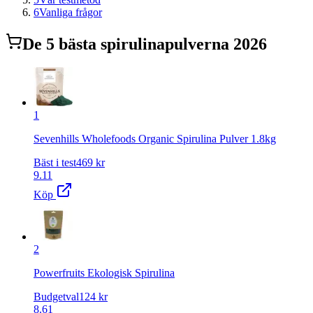
6
Vanliga frågor
De
5
bästa
spirulinapulver
na 2026
1
Sevenhills Wholefoods Organic Spirulina Pulver 1.8kg
Bäst i test
469
kr
9.11
Köp
2
Powerfruits Ekologisk Spirulina
Budgetval
124
kr
8.61