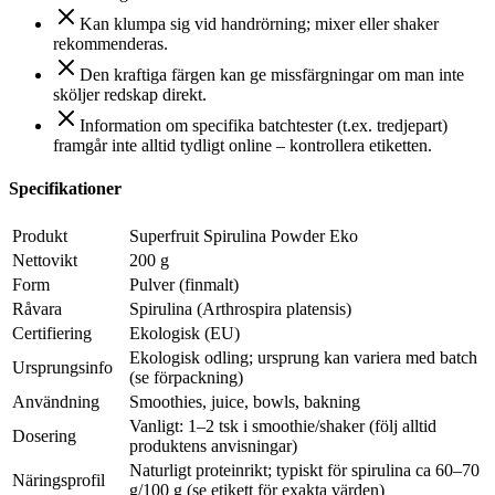
Kan klumpa sig vid handrörning; mixer eller shaker
rekommenderas.
Den kraftiga färgen kan ge missfärgningar om man inte
sköljer redskap direkt.
Information om specifika batchtester (t.ex. tredjepart)
framgår inte alltid tydligt online – kontrollera etiketten.
Specifikationer
Produkt
Superfruit Spirulina Powder Eko
Nettovikt
200 g
Form
Pulver (finmalt)
Råvara
Spirulina (Arthrospira platensis)
Certifiering
Ekologisk (EU)
Ekologisk odling; ursprung kan variera med batch
Ursprungsinfo
(se förpackning)
Användning
Smoothies, juice, bowls, bakning
Vanligt: 1–2 tsk i smoothie/shaker (följ alltid
Dosering
produktens anvisningar)
Naturligt proteinrikt; typiskt för spirulina ca 60–70
Näringsprofil
g/100 g (se etikett för exakta värden)