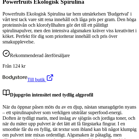
Powerfruits Ekologisk Spirulina
Powerfruits Ekologisk Spirulina tar hem utmärkelsen 'Budgetval' i
vårt test tack vare sitt rena innehåll och låga pris per gram. Den höga
proteinnivån och klorofyllhalten gör det till ett pålitligt
spirulinapulver, men den intensiva algsmaken kräver viss kreativitet i
köket. Perfekt för dig som prioriterar innehåll och pris över
smakupplevelse.
Rekommenderad återförsäljare
Från
124
kr
Till butik
Djupgrön intensitet med tydlig algprofil
När du öppnar påsen möts du av en djup, nästan smaragdgrön nyans
– ett spirulinapulver som verkligen utstrålar superfood-energi.
Doften är tydligt marin, med inslag av sjögräs och jordiga toner, och
när du mäter upp pulvret är det lätt att få färgstarka fingrar. I en
smoothie får du en fyllig, tät textur som ibland kan bli något klumpig
om pulvret inte mixas ordentligt. Algsmaken är påtaglig, men