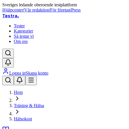
Sveriges ledande oberoende testplattform
Hjälpcenter
|
Vår redaktion
|
För företag
|
Press
Testra
.
Tester
Kategorier
Så testar vi
Om oss
Logga in
Skapa konto
Hem
Träning & Hälsa
Hälsokost