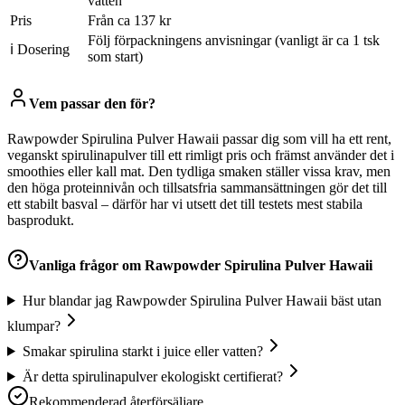
vatten
Pris
Från ca 137 kr
Följ förpackningens anvisningar (vanligt är ca 1 tsk
ℹ Dosering
som start)
Vem passar den för?
Rawpowder Spirulina Pulver Hawaii passar dig som vill ha ett rent,
veganskt spirulinapulver till ett rimligt pris och främst använder det i
smoothies eller kall mat. Den tydliga smaken ställer vissa krav, men
den höga proteinnivån och tillsatsfria sammansättningen gör det till
ett stabilt basval – därför har vi utsett det till testets mest stabila
basprodukt.
Vanliga frågor om
Rawpowder Spirulina Pulver Hawaii
Hur blandar jag Rawpowder Spirulina Pulver Hawaii bäst utan
klumpar?
Smakar spirulina starkt i juice eller vatten?
Är detta spirulinapulver ekologiskt certifierat?
Rekommenderad återförsäljare