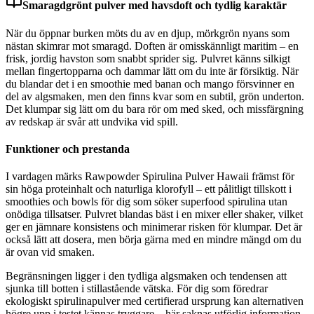
Smaragdgrönt pulver med havsdoft och tydlig karaktär
När du öppnar burken möts du av en djup, mörkgrön nyans som
nästan skimrar mot smaragd. Doften är omisskännligt maritim – en
frisk, jordig havston som snabbt sprider sig. Pulvret känns silkigt
mellan fingertopparna och dammar lätt om du inte är försiktig. När
du blandar det i en smoothie med banan och mango försvinner en
del av algsmaken, men den finns kvar som en subtil, grön underton.
Det klumpar sig lätt om du bara rör om med sked, och missfärgning
av redskap är svår att undvika vid spill.
Funktioner och prestanda
I vardagen märks Rawpowder Spirulina Pulver Hawaii främst för
sin höga proteinhalt och naturliga klorofyll – ett pålitligt tillskott i
smoothies och bowls för dig som söker superfood spirulina utan
onödiga tillsatser. Pulvret blandas bäst i en mixer eller shaker, vilket
ger en jämnare konsistens och minimerar risken för klumpar. Det är
också lätt att dosera, men börja gärna med en mindre mängd om du
är ovan vid smaken.
Begränsningen ligger i den tydliga algsmaken och tendensen att
sjunka till botten i stillastående vätska. För dig som föredrar
ekologiskt spirulinapulver med certifierad ursprung kan alternativen
högre upp i testet kännas tryggare – här saknas utförlig information