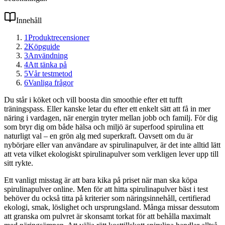
Innehåll
1
Produktrecensioner
2
Köpguide
3
Användning
4
Att tänka på
5
Vår testmetod
6
Vanliga frågor
Du står i köket och vill boosta din smoothie efter ett tufft
träningspass. Eller kanske letar du efter ett enkelt sätt att få in mer
näring i vardagen, när energin tryter mellan jobb och familj. För dig
som bryr dig om både hälsa och miljö är superfood spirulina ett
naturligt val – en grön alg med superkraft. Oavsett om du är
nybörjare eller van användare av spirulinapulver, är det inte alltid lätt
att veta vilket ekologiskt spirulinapulver som verkligen lever upp till
sitt rykte.
Ett vanligt misstag är att bara kika på priset när man ska köpa
spirulinapulver online. Men för att hitta spirulinapulver bäst i test
behöver du också titta på kriterier som näringsinnehåll, certifierad
ekologi, smak, löslighet och ursprungsland. Många missar dessutom
att granska om pulvret är skonsamt torkat för att behålla maximalt