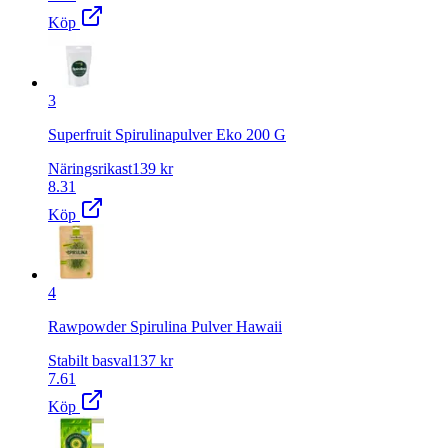
Köp
3
Superfruit Spirulinapulver Eko 200 G
Näringsrikast
139
kr
8.31
Köp
4
Rawpowder Spirulina Pulver Hawaii
Stabilt basval
137
kr
7.61
Köp