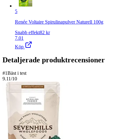
5
Renée Voltaire Spirulinapulver Naturell 100g
Snabb effekt
82
kr
7.01
Köp
Detaljerade produktrecensioner
#
1
Bäst i test
9.11
/10