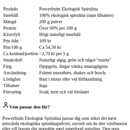
Produkt
Powerfruits Ekologisk Spirulina
Innehåll
100% ekologisk spirulina (utan tillsatser)
Mängd
200 g pulver
Protein
Över 60% per 100 g
Klorofyll
Högt naturligt innehåll
Pris från
109 kr
Pris/100 g
Ca 54,50 kr
Ca kostnad/portion
~2,70 kr per 5 g
Smak/doft
Naturligt algig, grön och något “marin”
Färg
Djupgrön, färgar vätska smaragdgrön
Användning
Främst smoothies, shakes och bowls
Löslighet
Bäst i mixer eller vid förblandning
Tillsatser
Inga
Förvaring
Svalt, torrt och väl förslutet
Vem passar den för?
Powerfruits Ekologisk Spirulina passar dig som söker det mest
prisvärda ekologiska spirulinapulvret, oavsett om du äter växtbaserat
eller vill boosta din smoothie med superfood spirulina. Den rena