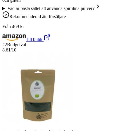
och gifter?
Vad är bästa sättet att använda spirulina pulver?
Rekommenderad återförsäljare
Från
469
kr
Till butik
#
2
Budgetval
8.61
/10