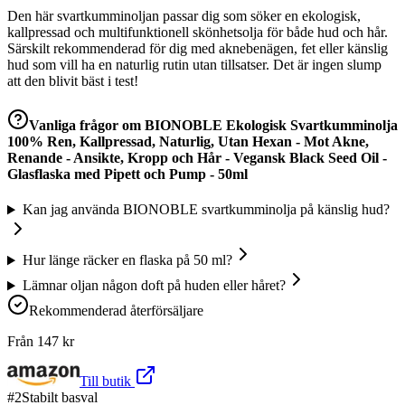
Den här svartkumminoljan passar dig som söker en ekologisk,
kallpressad och multifunktionell skönhetsolja för både hud och hår.
Särskilt rekommenderad för dig med aknebenägen, fet eller känslig
hud som vill ha en naturlig rutin utan tillsatser. Det är ingen slump
att den blivit bäst i test!
Vanliga frågor om
BIONOBLE Ekologisk Svartkumminolja
100% Ren, Kallpressad, Naturlig, Utan Hexan - Mot Akne,
Renande - Ansikte, Kropp och Hår - Vegansk Black Seed Oil -
Glasflaska med Pipett och Pump - 50ml
Kan jag använda BIONOBLE svartkumminolja på känslig hud?
Hur länge räcker en flaska på 50 ml?
Lämnar oljan någon doft på huden eller håret?
Rekommenderad återförsäljare
Från
147
kr
Till butik
#
2
Stabilt basval