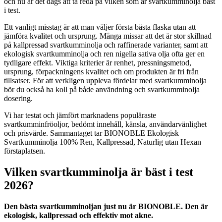
och nu är det dags att ta reda på vilken som är svartkumminolja bäst
i test.
Ett vanligt misstag är att man väljer första bästa flaska utan att
jämföra kvalitet och ursprung. Många missar att det är stor skillnad
på kallpressad svartkumminolja och raffinerade varianter, samt att
ekologisk svartkumminolja och ren nigella sativa olja ofta ger en
tydligare effekt. Viktiga kriterier är renhet, pressningsmetod,
ursprung, förpackningens kvalitet och om produkten är fri från
tillsatser. För att verkligen uppleva fördelar med svartkumminolja
bör du också ha koll på både användning och svartkumminolja
dosering.
Vi har testat och jämfört marknadens populäraste
svartkumminfröoljor, bedömt innehåll, känsla, användarvänlighet
och prisvärde. Sammantaget tar BIONOBLE Ekologisk
Svartkumminolja 100% Ren, Kallpressad, Naturlig utan Hexan
förstaplatsen.
Vilken svartkumminolja är bäst i test
2026?
Den bästa svartkumminoljan just nu är BIONOBLE. Den är
ekologisk, kallpressad och effektiv mot akne.