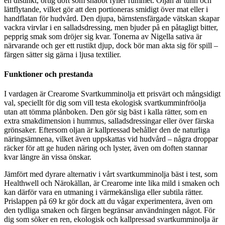
en distinkt, örtig doft som snabbt fyller rummet. Oljan är tunn och
lättflytande, vilket gör att den portioneras smidigt över mat eller i
handflatan för hudvård. Den djupa, bärnstensfärgade vätskan skapar
vackra virvlar i en salladsdressing, men bjuder på en påtagligt bitter,
pepprig smak som dröjer sig kvar. Tonerna av Nigella sativa är
närvarande och ger ett rustikt djup, dock bör man akta sig för spill –
färgen sätter sig gärna i ljusa textilier.
Funktioner och prestanda
I vardagen är Crearome Svartkumminolja ett prisvärt och mångsidigt
val, speciellt för dig som vill testa ekologisk svartkumminfröolja
utan att tömma plånboken. Den gör sig bäst i kalla rätter, som en
extra smakdimension i hummus, salladsdressingar eller över färska
grönsaker. Eftersom oljan är kallpressad behåller den de naturliga
näringsämnena, vilket även uppskattas vid hudvård – några droppar
räcker för att ge huden näring och lyster, även om doften stannar
kvar längre än vissa önskar.
Jämfört med dyrare alternativ i vårt svartkumminolja bäst i test, som
Healthwell och Närokällan, är Crearome inte lika mild i smaken och
kan därför vara en utmaning i värmekänsliga eller subtila rätter.
Prislappen på 69 kr gör dock att du vågar experimentera, även om
den tydliga smaken och färgen begränsar användningen något. För
dig som söker en ren, ekologisk och kallpressad svartkumminolja är