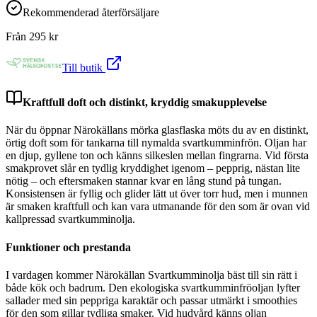
Rekommenderad återförsäljare
Från
295
kr
Till butik
Kraftfull doft och distinkt, kryddig smakupplevelse
När du öppnar Närokällans mörka glasflaska möts du av en distinkt,
örtig doft som för tankarna till nymalda svartkumminfrön. Oljan har
en djup, gyllene ton och känns silkeslen mellan fingrarna. Vid första
smakprovet slår en tydlig kryddighet igenom – pepprig, nästan lite
nötig – och eftersmaken stannar kvar en lång stund på tungan.
Konsistensen är fyllig och glider lätt ut över torr hud, men i munnen
är smaken kraftfull och kan vara utmanande för den som är ovan vid
kallpressad svartkumminolja.
Funktioner och prestanda
I vardagen kommer Närokällan Svartkumminolja bäst till sin rätt i
både kök och badrum. Den ekologiska svartkumminfröoljan lyfter
sallader med sin peppriga karaktär och passar utmärkt i smoothies
för den som gillar tydliga smaker. Vid hudvård känns oljan