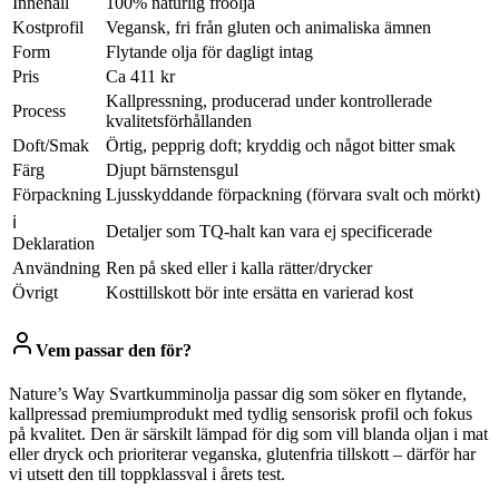
Innehåll
100% naturlig fröolja
Kostprofil
Vegansk, fri från gluten och animaliska ämnen
Form
Flytande olja för dagligt intag
Pris
Ca 411 kr
Kallpressning, producerad under kontrollerade
Process
kvalitetsförhållanden
Doft/Smak
Örtig, pepprig doft; kryddig och något bitter smak
Färg
Djupt bärnstensgul
Förpackning
Ljusskyddande förpackning (förvara svalt och mörkt)
ℹ
Detaljer som TQ-halt kan vara ej specificerade
Deklaration
Användning
Ren på sked eller i kalla rätter/drycker
Övrigt
Kosttillskott bör inte ersätta en varierad kost
Vem passar den för?
Nature’s Way Svartkumminolja passar dig som söker en flytande,
kallpressad premiumprodukt med tydlig sensorisk profil och fokus
på kvalitet. Den är särskilt lämpad för dig som vill blanda oljan i mat
eller dryck och prioriterar veganska, glutenfria tillskott – därför har
vi utsett den till toppklassval i årets test.