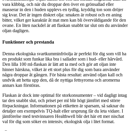
vara klibbig, och när du droppar den över en grönsallad eller
masserar in den i huden upplevs en tydlig, kryddig ton som dröjer
sig kvar. Det är ingen diskret olja: smaken är robust och en aning
bitter, vilket ger karaktär åt mat men kan bli överväldigande för den
ovane. En liten nackdel är att flaskan snabbt tar slut om du använder
oljan dagligen.
Funktioner och prestanda
Denna ekologiska svartkumminfröolja är perfekt för dig som vill ha
en produkt som funkar lika bra i sallader som i hud- eller hårvård.
Den lilla 100 ml-flaskan är lätt att ta med och gör att oljan inte
hinner härskna, vilket är ett stort plus för dig som bara använder
några droppar åt gången. För bästa resultat: använd oljan kall och
undvik att hetta upp den, då de nyttiga fettsyrorna och aromerna
annars kan förstöras.
Flaskan är dock inte optimal för storkonsumenter – vid dagligt intag
tar den snabbt slut, och priset per ml blir högt jämfört med större
förpackningar. Informationen på etiketten är sparsam, så saknar du
detaljer om exempelvis TQ-halt eller ursprung får du leta vidare. I
jämförelse med testvinnaren Healthwell blir det här ett mer nischat
val för dig som söker en intensiv, ekologisk olja i litet format.