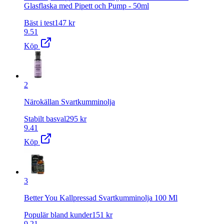
Glasflaska med Pipett och Pump - 50ml
Bäst i test
147
kr
9.51
Köp
2
Närokällan Svartkumminolja
Stabilt basval
295
kr
9.41
Köp
3
Better You Kallpressad Svartkumminolja 100 Ml
Populär bland kunder
151
kr
9.21