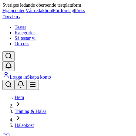
Sveriges ledande oberoende testplattform
Hjälpcenter
|
Vår redaktion
|
För företag
|
Press
Testra
.
Tester
Kategorier
Så testar vi
Om oss
Logga in
Skapa konto
Hem
Träning & Hälsa
Hälsokost