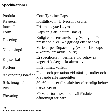
Specifikationer
Produkt
Core Tyrosine Caps
Kategori
Kosttillskott – L-tyrosin i kapslar
Innehåll
Fri aminosyra: L-tyrosin
Form
Kapslar (släta, neutral smak)
Enligt etikettens anvisning (vanligt: inför
Dosering
prestation eller 1–2 ggr/dag efter behov)
Varierar per förpackning (ex. 60–120 kapslar
Nettomängd
– kontrollera aktuell burk)
Ej specificerat – verifiera vid behov av
Kapselskal
vegetariskt/veganskt alternativ
Koffein
Inget tillsatt koffein
Fokus och prestation vid träning, studier och
Användningsområde
krävande arbetsuppgifter
Rek. intagstid
30–60 minuter före aktivitet eller enligt behov
Pris
Cirka 249 kr
Förvaras torrt, svalt och väl förslutet,
Förvaring
oåtkomligt för barn
Vem passar den för?