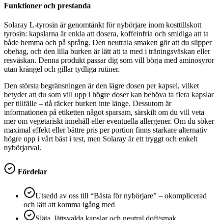
Funktioner och prestanda
Solaray L-tyrosin är genomtänkt för nybörjare inom kosttillskott
tyrosin: kapslarna är enkla att dosera, koffeinfria och smidiga att ta
både hemma och på språng. Den neutrala smaken gör att du slipper
obehag, och den lilla burken är lätt att ta med i träningsväskan eller
resväskan. Denna produkt passar dig som vill börja med aminosyror
utan krångel och gillar tydliga rutiner.
Den största begränsningen är den lägre dosen per kapsel, vilket
betyder att du som vill upp i högre doser kan behöva ta flera kapslar
per tillfälle – då räcker burken inte länge. Dessutom är
informationen på etiketten något sparsam, särskilt om du vill veta
mer om vegetariskt innehåll eller eventuella allergener. Om du söker
maximal effekt eller bättre pris per portion finns starkare alternativ
högre upp i vårt bäst i test, men Solaray är ett tryggt och enkelt
nybörjarval.
Fördelar
Utsedd av oss till “Bästa för nybörjare” – okomplicerad
och lätt att komma igång med
Släta, lättsvalda kapslar och neutral doft/smak