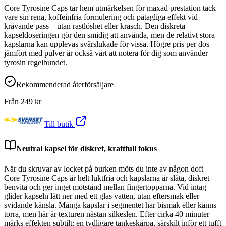
Core Tyrosine Caps tar hem utmärkelsen för maxad prestation tack
vare sin rena, koffeinfria formulering och påtagliga effekt vid
krävande pass – utan rastlöshet eller krasch. Den diskreta
kapseldoseringen gör den smidig att använda, men de relativt stora
kapslarna kan upplevas svårslukade för vissa. Högre pris per dos
jämfört med pulver är också värt att notera för dig som använder
tyrosin regelbundet.
Rekommenderad återförsäljare
Från
249
kr
Till butik
Neutral kapsel för diskret, kraftfull fokus
När du skruvar av locket på burken möts du inte av någon doft –
Core Tyrosine Caps är helt luktfria och kapslarna är släta, diskret
benvita och ger inget motstånd mellan fingertopparna. Vid intag
glider kapseln lätt ner med ett glas vatten, utan eftersmak eller
svidande känsla. Många kapslar i segmentet har bismak eller känns
torra, men här är texturen nästan silkeslen. Efter cirka 40 minuter
märks effekten subtilt: en tydligare tankeskärpa, särskilt inför ett tufft