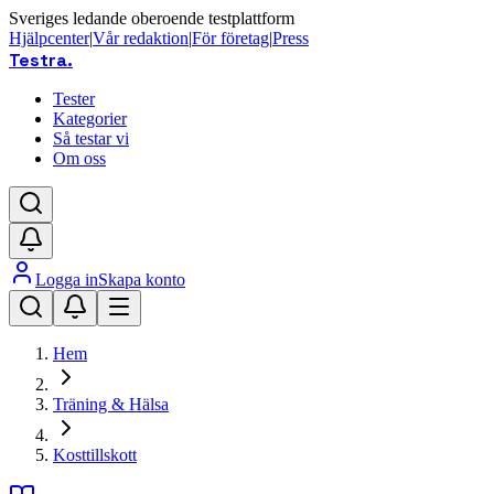
Sveriges ledande oberoende testplattform
Hjälpcenter
|
Vår redaktion
|
För företag
|
Press
Testra
.
Tester
Kategorier
Så testar vi
Om oss
Logga in
Skapa konto
Hem
Träning & Hälsa
Kosttillskott