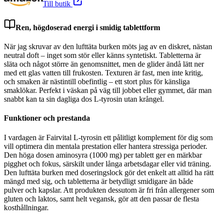
Till butik
Ren, högdoserad energi i smidig tablettform
När jag skruvar av den lufttäta burken möts jag av en diskret, nästan
neutral doft – inget som stör eller känns syntetiskt. Tabletterna är
släta och något större än genomsnittet, men de glider ändå lätt ner
med ett glas vatten till frukosten. Texturen är fast, men inte kritig,
och smaken är nästintill obefintlig – ett stort plus för känsliga
smaklökar. Perfekt i väskan på väg till jobbet eller gymmet, där man
snabbt kan ta sin dagliga dos L-tyrosin utan krångel.
Funktioner och prestanda
I vardagen är Fairvital L-tyrosin ett pålitligt komplement för dig som
vill optimera din mentala prestation eller hantera stressiga perioder.
Den höga dosen aminosyra (1000 mg) per tablett ger en märkbar
pigghet och fokus, särskilt under långa arbetsdagar eller vid träning.
Den lufttäta burken med doseringslock gör det enkelt att alltid ha rätt
mängd med sig, och tabletterna är betydligt smidigare än både
pulver och kapslar. Att produkten dessutom är fri från allergener som
gluten och laktos, samt helt vegansk, gör att den passar de flesta
kosthållningar.