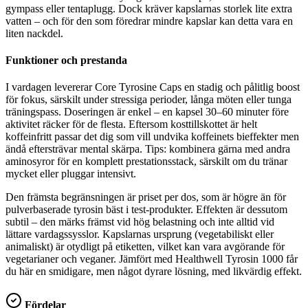
gympass eller tentaplugg. Dock kräver kapslarnas storlek lite extra
vatten – och för den som föredrar mindre kapslar kan detta vara en
liten nackdel.
Funktioner och prestanda
I vardagen levererar Core Tyrosine Caps en stadig och pålitlig boost
för fokus, särskilt under stressiga perioder, långa möten eller tunga
träningspass. Doseringen är enkel – en kapsel 30–60 minuter före
aktivitet räcker för de flesta. Eftersom kosttillskottet är helt
koffeinfritt passar det dig som vill undvika koffeinets bieffekter men
ändå eftersträvar mental skärpa. Tips: kombinera gärna med andra
aminosyror för en komplett prestationsstack, särskilt om du tränar
mycket eller pluggar intensivt.
Den främsta begränsningen är priset per dos, som är högre än för
pulverbaserade tyrosin bäst i test-produkter. Effekten är dessutom
subtil – den märks främst vid hög belastning och inte alltid vid
lättare vardagssysslor. Kapslarnas ursprung (vegetabiliskt eller
animaliskt) är otydligt på etiketten, vilket kan vara avgörande för
vegetarianer och veganer. Jämfört med Healthwell Tyrosin 1000 får
du här en smidigare, men något dyrare lösning, med likvärdig effekt.
Fördelar