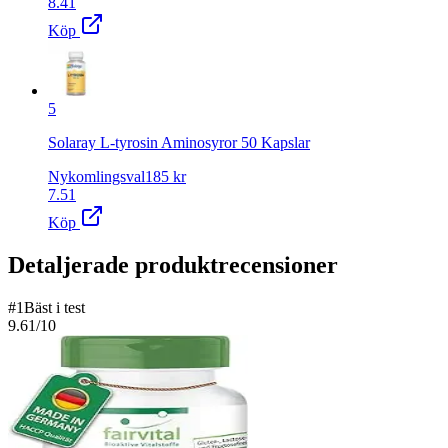
8.41
Köp
5
Solaray L-tyrosin Aminosyror 50 Kapslar
Nykomlingsval
185
kr
7.51
Köp
Detaljerade produktrecensioner
#
1
Bäst i test
9.61
/10