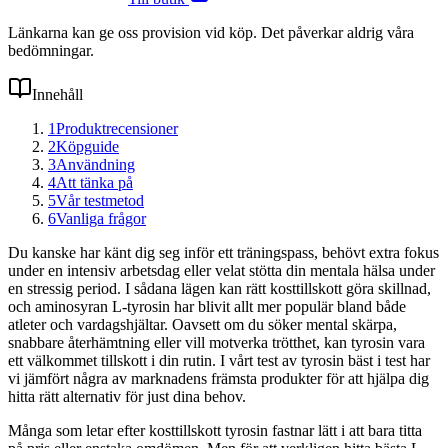
Länkarna kan ge oss provision vid köp. Det påverkar aldrig våra
bedömningar.
Innehåll
1
Produktrecensioner
2
Köpguide
3
Användning
4
Att tänka på
5
Vår testmetod
6
Vanliga frågor
Du kanske har känt dig seg inför ett träningspass, behövt extra fokus
under en intensiv arbetsdag eller velat stötta din mentala hälsa under
en stressig period. I sådana lägen kan rätt kosttillskott göra skillnad,
och aminosyran L-tyrosin har blivit allt mer populär bland både
atleter och vardagshjältar. Oavsett om du söker mental skärpa,
snabbare återhämtning eller vill motverka trötthet, kan tyrosin vara
ett välkommet tillskott i din rutin. I vårt test av tyrosin bäst i test har
vi jämfört några av marknadens främsta produkter för att hjälpa dig
hitta rätt alternativ för just dina behov.
Många som letar efter kosttillskott tyrosin fastnar lätt i att bara titta