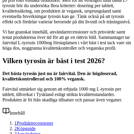
på pris eller enstaka omdömen. Men för att verkligen hitta bästa L-
tyrosin bör du undersöka flera kriterier: dosering per tablett,
kvalitetssäkring, om produkten är vegansk, ursprungsland samt
eventuella biverkningar tyrosin kan ge. Tänk också på att tyrosin
effekt och fördelar varierar beroende på din livsstil och träningsnivå.
Vi har granskat innehåll, användarrecensioner och prisvärde samt
testat produkterna över tid för att ge en rättvis bild. Sammantaget tar
fairvital L-tyrosin 1000mg förstaplatsen i vårt bäst i test tack vare sin
höga dos, noggranna kvalitetskontroller och veganska profil.
Vilken tyrosin är bäst i test 2026?
Det bästa tyrosin just nu är fairvital. Den är högdoserad,
kvalitetskontrollerad och 100% vegansk.
Fairvital utmärker sig genom att erbjuda 1000 mg L-tyrosin per
tablett, tillverkat i Tyskland enligt strikta kvalitetsstandarder.
Produkten är fri från skadliga tillsatser och passar även veganer.
Innehåll
1
Produktrecensioner
2
Köpguide
3
Användning