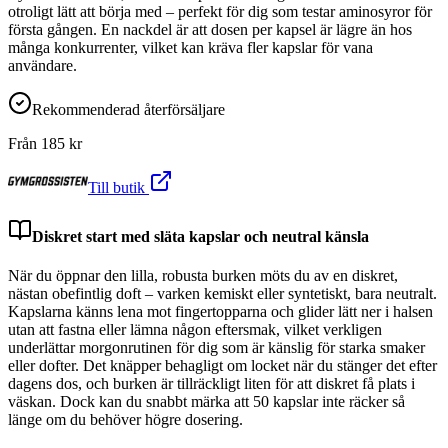
otroligt lätt att börja med – perfekt för dig som testar aminosyror för
första gången. En nackdel är att dosen per kapsel är lägre än hos
många konkurrenter, vilket kan kräva fler kapslar för vana
användare.
Rekommenderad återförsäljare
Från
185
kr
Till butik
Diskret start med släta kapslar och neutral känsla
När du öppnar den lilla, robusta burken möts du av en diskret,
nästan obefintlig doft – varken kemiskt eller syntetiskt, bara neutralt.
Kapslarna känns lena mot fingertopparna och glider lätt ner i halsen
utan att fastna eller lämna någon eftersmak, vilket verkligen
underlättar morgonrutinen för dig som är känslig för starka smaker
eller dofter. Det knäpper behagligt om locket när du stänger det efter
dagens dos, och burken är tillräckligt liten för att diskret få plats i
väskan. Dock kan du snabbt märka att 50 kapslar inte räcker så
länge om du behöver högre dosering.