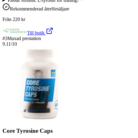
Passar Holistic L-tyrosin för träning?
Rekommenderad återförsäljare
Från
220
kr
Till butik
#
3
Maxad prestation
9.11
/10
Core Tyrosine Caps