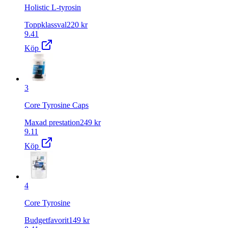
Holistic L-tyrosin
Toppklassval
220
kr
9.41
Köp
3
Core Tyrosine Caps
Maxad prestation
249
kr
9.11
Köp
4
Core Tyrosine
Budgetfavorit
149
kr