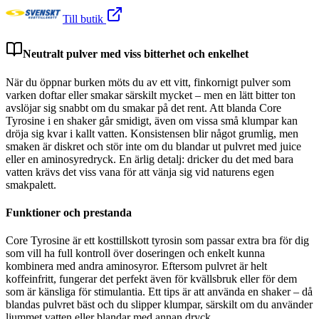
Till butik
Neutralt pulver med viss bitterhet och enkelhet
När du öppnar burken möts du av ett vitt, finkornigt pulver som
varken doftar eller smakar särskilt mycket – men en lätt bitter ton
avslöjar sig snabbt om du smakar på det rent. Att blanda Core
Tyrosine i en shaker går smidigt, även om vissa små klumpar kan
dröja sig kvar i kallt vatten. Konsistensen blir något grumlig, men
smaken är diskret och stör inte om du blandar ut pulvret med juice
eller en aminosyredryck. En ärlig detalj: dricker du det med bara
vatten krävs det viss vana för att vänja sig vid naturens egen
smakpalett.
Funktioner och prestanda
Core Tyrosine är ett kosttillskott tyrosin som passar extra bra för dig
som vill ha full kontroll över doseringen och enkelt kunna
kombinera med andra aminosyror. Eftersom pulvret är helt
koffeinfritt, fungerar det perfekt även för kvällsbruk eller för dem
som är känsliga för stimulantia. Ett tips är att använda en shaker – då
blandas pulvret bäst och du slipper klumpar, särskilt om du använder
ljummet vatten eller blandar med annan dryck.