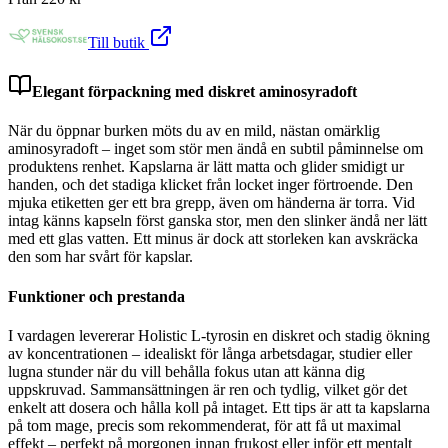
Till butik
Elegant förpackning med diskret aminosyradoft
När du öppnar burken möts du av en mild, nästan omärklig
aminosyradoft – inget som stör men ändå en subtil påminnelse om
produktens renhet. Kapslarna är lätt matta och glider smidigt ur
handen, och det stadiga klicket från locket inger förtroende. Den
mjuka etiketten ger ett bra grepp, även om händerna är torra. Vid
intag känns kapseln först ganska stor, men den slinker ändå ner lätt
med ett glas vatten. Ett minus är dock att storleken kan avskräcka
den som har svårt för kapslar.
Funktioner och prestanda
I vardagen levererar Holistic L-tyrosin en diskret och stadig ökning
av koncentrationen – idealiskt för långa arbetsdagar, studier eller
lugna stunder när du vill behålla fokus utan att känna dig
uppskruvad. Sammansättningen är ren och tydlig, vilket gör det
enkelt att dosera och hålla koll på intaget. Ett tips är att ta kapslarna
på tom mage, precis som rekommenderat, för att få ut maximal
effekt – perfekt på morgonen innan frukost eller inför ett mentalt