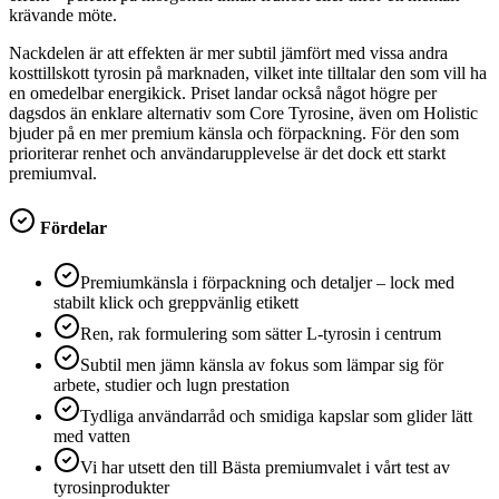
krävande möte.
Nackdelen är att effekten är mer subtil jämfört med vissa andra
kosttillskott tyrosin på marknaden, vilket inte tilltalar den som vill ha
en omedelbar energikick. Priset landar också något högre per
dagsdos än enklare alternativ som Core Tyrosine, även om Holistic
bjuder på en mer premium känsla och förpackning. För den som
prioriterar renhet och användarupplevelse är det dock ett starkt
premiumval.
Fördelar
Premiumkänsla i förpackning och detaljer – lock med
stabilt klick och greppvänlig etikett
Ren, rak formulering som sätter L-tyrosin i centrum
Subtil men jämn känsla av fokus som lämpar sig för
arbete, studier och lugn prestation
Tydliga användarråd och smidiga kapslar som glider lätt
med vatten
Vi har utsett den till Bästa premiumvalet i vårt test av
tyrosinprodukter