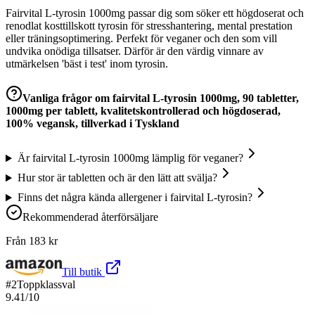
Fairvital L-tyrosin 1000mg passar dig som söker ett högdoserat och
renodlat kosttillskott tyrosin för stresshantering, mental prestation
eller träningsoptimering. Perfekt för veganer och den som vill
undvika onödiga tillsatser. Därför är den värdig vinnare av
utmärkelsen 'bäst i test' inom tyrosin.
Vanliga frågor om
fairvital L-tyrosin 1000mg, 90 tabletter,
1000mg per tablett, kvalitetskontrollerad och högdoserad,
100% vegansk, tillverkad i Tyskland
Är fairvital L-tyrosin 1000mg lämplig för veganer?
Hur stor är tabletten och är den lätt att svälja?
Finns det några kända allergener i fairvital L-tyrosin?
Rekommenderad återförsäljare
Från
183
kr
Till butik
#
2
Toppklassval
9.41
/10