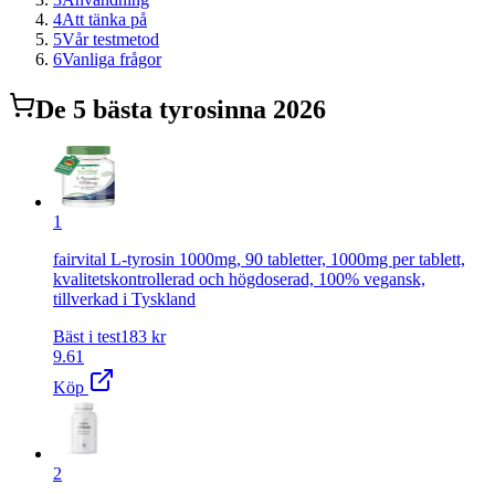
4
Att tänka på
5
Vår testmetod
6
Vanliga frågor
De
5
bästa
tyrosin
na 2026
1
fairvital L-tyrosin 1000mg, 90 tabletter, 1000mg per tablett,
kvalitetskontrollerad och högdoserad, 100% vegansk,
tillverkad i Tyskland
Bäst i test
183
kr
9.61
Köp
2