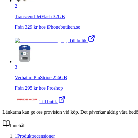
2
Transcend JetFlash 32GB
Från
329
kr hos
iPhonebutiken.se
Till butik
3
Verbatim PinStripe 256GB
Från
295
kr hos
Proshop
Till butik
Länkarna kan ge oss provision vid köp. Det påverkar aldrig våra bed
Innehåll
1
Produktrecensioner