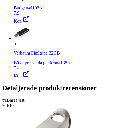
Budgetval
103
kr
7.9
Köp
5
Verbatim PinStripe 32GB
Bästa prestanda per krona
138
kr
7.4
Köp
Detaljerade produktrecensioner
#
1
Bäst i test
9.3
/10