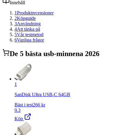
Innehåll
1
Produktrecensioner
2
Köpguide
3
Användning
4
Att tänka på
5
Vår testmetod
6
Vanliga frågor
De
5
bästa
usb-minne
na 2026
1
SanDisk Ultra USB-C 64GB
Bäst i test
266
kr
9.3
Köp