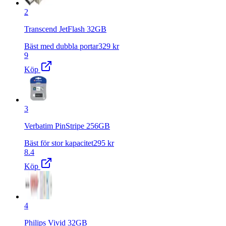
2
Transcend JetFlash 32GB
Bäst med dubbla portar
329
kr
9
Köp
3
Verbatim PinStripe 256GB
Bäst för stor kapacitet
295
kr
8.4
Köp
4
Philips Vivid 32GB