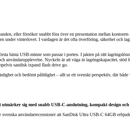
randen, eller försöker snabbt föra över en presentation mellan kontorets
en under vinterlovet. I vardagen är det ofta överföring, säkerhet och la
er första bästa USB-minne som passar i porten. I jakten på rätt lagringslö
och användarupplevelse. Nyckeln är att väga in lagringskapacitet, stö
pelvis sandisk ixpand flash drive go.
ighet och bedömt pålitlighet – allt ur ett svenskt perspektiv, där både
utmärker sig med snabb USB-C-anslutning, kompakt design och hög
rade svenska användarrecensioner att SanDisk Ultra USB-C 64GB erbjuder