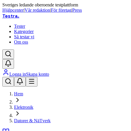
Sveriges ledande oberoende testplattform
Hjälpcenter
|
Vår redaktion
|
För företag
|
Press
Testra
.
Tester
Kategorier
Så testar vi
Om oss
Logga in
Skapa konto
Hem
Elektronik
Datorer & NäTverk