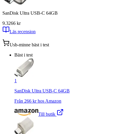
SanDisk Ultra USB-C 64GB
9.3
266
kr
Läs recension
Usb-minne
bäst i test
Bäst i test
1
SanDisk Ultra USB-C 64GB
Från
266
kr hos
Amazon
Till butik