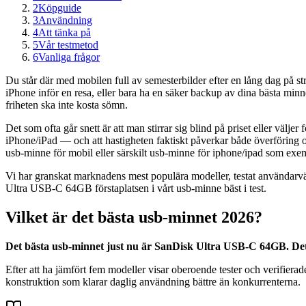
2
Köpguide
3
Användning
4
Att tänka på
5
Vår testmetod
6
Vanliga frågor
Du står där med mobilen full av semesterbilder efter en lång dag på st
iPhone inför en resa, eller bara ha en säker backup av dina bästa minn
friheten ska inte kosta sömn.
Det som ofta går snett är att man stirrar sig blind på priset eller välj
iPhone/iPad — och att hastigheten faktiskt påverkar både överföring 
usb-minne för mobil eller särskilt usb-minne för iphone/ipad som exem
Vi har granskat marknadens mest populära modeller, testat användarvänl
Ultra USB-C 64GB förstaplatsen i vårt usb-minne bäst i test.
Vilket är det bästa usb-minnet 2026?
Det bästa usb-minnet just nu är SanDisk Ultra USB-C 64GB. Det 
Efter att ha jämfört fem modeller visar oberoende tester och verifie
konstruktion som klarar daglig användning bättre än konkurrenterna.