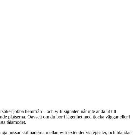
söker jobba hemifrån – och wifi-signalen når inte ända ut till
nde platserna. Oavsett om du bor i lägenhet med tjocka väggar eller i
osta tålamodet.
 Många missar skillnaderna mellan wifi extender vs repeater, och blandar