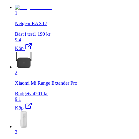
1
Netgear EAX17
Bäst i test
1 190
kr
9.4
Köp
2
Xiaomi Mi Range Extender Pro
Budgetval
201
kr
9.1
Köp
3