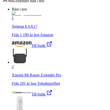
Wifi-extender
bäst i test
Bäst i test
1
Netgear EAX17
Från
1 190
kr hos
Amazon
Till butik
2
Xiaomi Mi Range Extender Pro
Från
201
kr hos
Teknikproffset
Till butik