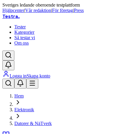
Sveriges ledande oberoende testplattform
Hjälpcenter
|
Vår redaktion
|
För företag
|
Press
Testra
.
Tester
Kategorier
Så testar vi
Om oss
Logga in
Skapa konto
Hem
Elektronik
Datorer & NäTverk