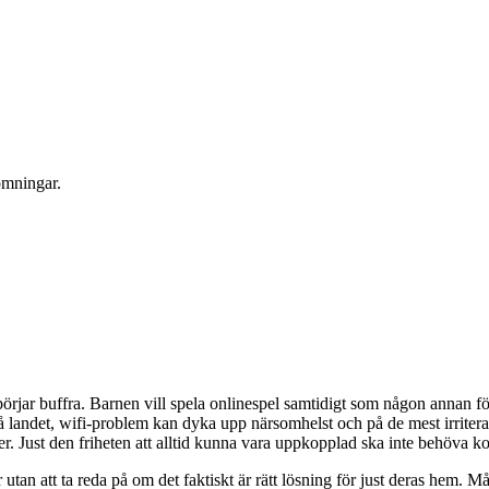
ömningar.
rjar buffra. Barnen vill spela onlinespel samtidigt som någon annan för
 landet, wifi-problem kan dyka upp närsomhelst och på de mest irritera
er. Just den friheten att alltid kunna vara uppkopplad ska inte behöva k
tar utan att ta reda på om det faktiskt är rätt lösning för just deras hem.