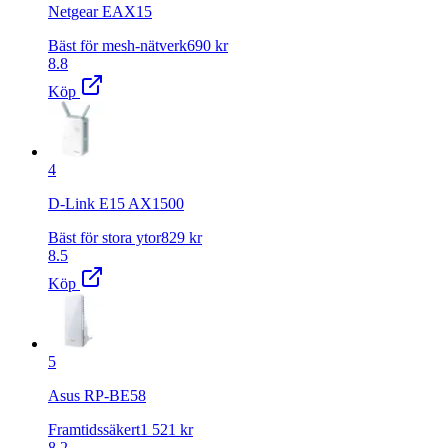
Netgear EAX15
Bäst för mesh-nätverk
690
kr
8.8
Köp
4
D-Link E15 AX1500
Bäst för stora ytor
829
kr
8.5
Köp
5
Asus RP-BE58
Framtidssäkert
1 521
kr
8.2