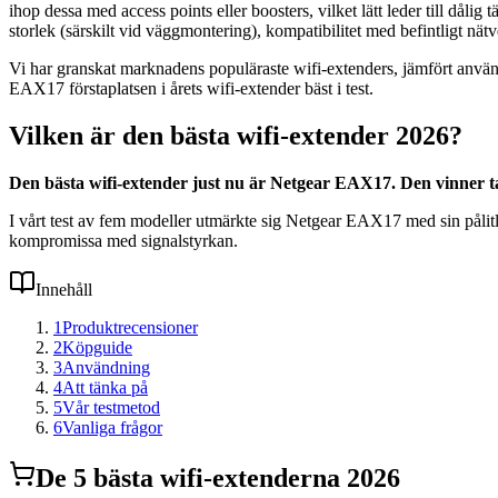
ihop dessa med access points eller boosters, vilket lätt leder till dålig 
storlek (särskilt vid väggmontering), kompatibilitet med befintligt nät
Vi har granskat marknadens populäraste wifi-extenders, jämfört anvä
EAX17 förstaplatsen i årets wifi-extender bäst i test.
Vilken är den bästa wifi-extender 2026?
Den bästa wifi-extender just nu är Netgear EAX17. Den vinner ta
I vårt test av fem modeller utmärkte sig Netgear EAX17 med sin pålitl
kompromissa med signalstyrkan.
Innehåll
1
Produktrecensioner
2
Köpguide
3
Användning
4
Att tänka på
5
Vår testmetod
6
Vanliga frågor
De
5
bästa
wifi-extender
na 2026