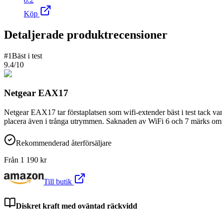
Köp
Detaljerade produktrecensioner
#
1
Bäst i test
9.4
/10
Netgear EAX17
Netgear EAX17 tar förstaplatsen som wifi-extender bäst i test tack var
placera även i trånga utrymmen. Saknaden av WiFi 6 och 7 märks om d
Rekommenderad återförsäljare
Från
1 190
kr
Till butik
Diskret kraft med oväntad räckvidd