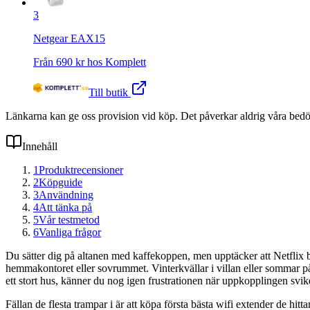
3
Netgear EAX15
Från
690
kr hos
Komplett
Till butik
Länkarna kan ge oss provision vid köp. Det påverkar aldrig våra bed
Innehåll
1
Produktrecensioner
2
Köpguide
3
Användning
4
Att tänka på
5
Vår testmetod
6
Vanliga frågor
Du sätter dig på altanen med kaffekoppen, men upptäcker att Netflix bö
hemmakontoret eller sovrummet. Vinterkvällar i villan eller sommar på
ett stort hus, känner du nog igen frustrationen när uppkopplingen svik
Fällan de flesta trampar i är att köpa första bästa wifi extender de hit