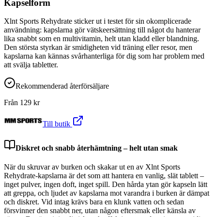
Kapselform
Xlnt Sports Rehydrate sticker ut i testet för sin okomplicerade
användning: kapslarna gör vätskeersättning till något du hanterar
lika snabbt som en multivitamin, helt utan kladd eller blandning.
Den största styrkan är smidigheten vid träning eller resor, men
kapslarna kan kännas svårhanterliga för dig som har problem med
att svälja tabletter.
Rekommenderad återförsäljare
Från
129
kr
Till butik
Diskret och snabb återhämtning – helt utan smak
När du skruvar av burken och skakar ut en av Xlnt Sports
Rehydrate-kapslarna är det som att hantera en vanlig, slät tablett –
inget pulver, ingen doft, inget spill. Den hårda ytan gör kapseln lätt
att greppa, och ljudet av kapslarna mot varandra i burken är dämpat
och diskret. Vid intag krävs bara en klunk vatten och sedan
försvinner den snabbt ner, utan någon eftersmak eller känsla av