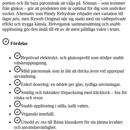
portion och får bara päronsmak att välja på. Sötman – som kommer
från glukos – gör att produkten inte är optimal för dig som undviker
socker. Alternativ som Pändy Rehydrate erbjuder mer variation till
lägre pris, men Resorb Original står sig starkt med sin välbeprövade
effekt och trygga känsla. Helvegansk sammansättning och snabb
upplösning gör den ändå till ett av de mest pålitliga valen i testet.
Fördelar
Beprövad elektrolyt- och glukosprofil som stödjer snabb
vätskeupptagning.
Mild päronsmak som är lätt att dricka även vid upprepad
användning.
Enkel dosering: en tablett per glas, tydliga anvisningar.
Smidig och fuktsäker förpackning med klicklock – bra för
väska och resor.
Snabb upplösning i stilla, kallt vatten.
Veganskt innehåll.
Utsedd av oss till Bästa klassikern för sin jämna kvalitet
och användarvänlighet.