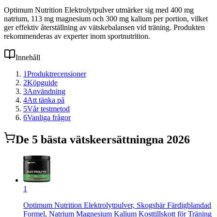
Optimum Nutrition Elektrolytpulver utmärker sig med 400 mg
natrium, 113 mg magnesium och 300 mg kalium per portion, vilket
ger effektiv återställning av vätskebalansen vid träning. Produkten
rekommenderas av experter inom sportnutrition.
Innehåll
1
Produktrecensioner
2
Köpguide
3
Användning
4
Att tänka på
5
Vår testmetod
6
Vanliga frågor
De
5
bästa
vätskeersättning
na 2026
1
Optimum Nutrition Elektrolytpulver, Skogsbär Färdigblandad
Formel, Natrium Magnesium Kalium Kosttillskott för Träning