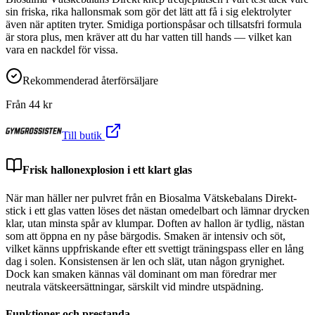
sin friska, rika hallonsmak som gör det lätt att få i sig elektrolyter
även när aptiten tryter. Smidiga portionspåsar och tillsatsfri formula
är stora plus, men kräver att du har vatten till hands — vilket kan
vara en nackdel för vissa.
Rekommenderad återförsäljare
Från
44
kr
Till butik
Frisk hallonexplosion i ett klart glas
När man häller ner pulvret från en Biosalma Vätskebalans Direkt-
stick i ett glas vatten löses det nästan omedelbart och lämnar drycken
klar, utan minsta spår av klumpar. Doften av hallon är tydlig, nästan
som att öppna en ny påse bärgodis. Smaken är intensiv och söt,
vilket känns uppfriskande efter ett svettigt träningspass eller en lång
dag i solen. Konsistensen är len och slät, utan någon grynighet.
Dock kan smaken kännas väl dominant om man föredrar mer
neutrala vätskeersättningar, särskilt vid mindre utspädning.
Funktioner och prestanda