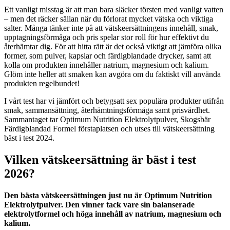
Ett vanligt misstag är att man bara släcker törsten med vanligt vatten
– men det räcker sällan när du förlorat mycket vätska och viktiga
salter. Många tänker inte på att vätskeersättningens innehåll, smak,
upptagningsförmåga och pris spelar stor roll för hur effektivt du
återhämtar dig. För att hitta rätt är det också viktigt att jämföra olika
former, som pulver, kapslar och färdigblandade drycker, samt att
kolla om produkten innehåller natrium, magnesium och kalium.
Glöm inte heller att smaken kan avgöra om du faktiskt vill använda
produkten regelbundet!
I vårt test har vi jämfört och betygsatt sex populära produkter utifrån
smak, sammansättning, återhämtningsförmåga samt prisvärdhet.
Sammantaget tar Optimum Nutrition Elektrolytpulver, Skogsbär
Färdigblandad Formel förstaplatsen och utses till vätskeersättning
bäst i test 2024.
Vilken vätskeersättning är bäst i test
2026?
Den bästa vätskeersättningen just nu är Optimum Nutrition
Elektrolytpulver. Den vinner tack vare sin balanserade
elektrolytformel och höga innehåll av natrium, magnesium och
kalium.