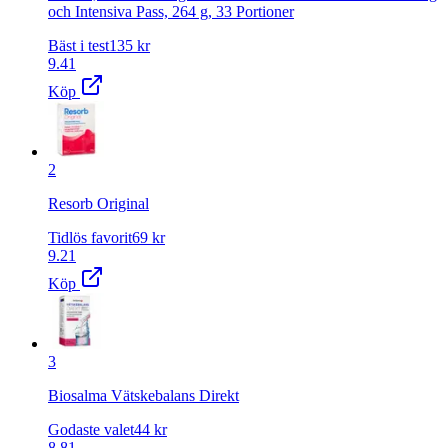
och Intensiva Pass, 264 g, 33 Portioner
Bäst i test
135
kr
9.41
Köp
2
Resorb Original
Tidlös favorit
69
kr
9.21
Köp
3
Biosalma Vätskebalans Direkt
Godaste valet
44
kr
8.81