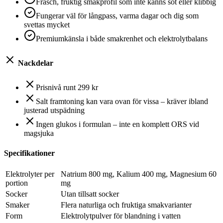
Fräsch, fruktig smakprofil som inte känns söt eller klibbig
Fungerar väl för långpass, varma dagar och dig som
svettas mycket
Premiumkänsla i både smakrenhet och elektrolytbalans
Nackdelar
Prisnivå runt 299 kr
Salt framtoning kan vara ovan för vissa – kräver ibland
justerad utspädning
Ingen glukos i formulan – inte en komplett ORS vid
magsjuka
Specifikationer
Elektrolyter per
Natrium 800 mg, Kalium 400 mg, Magnesium 60
portion
mg
Socker
Utan tillsatt socker
Smaker
Flera naturliga och fruktiga smakvarianter
Form
Elektrolytpulver för blandning i vatten