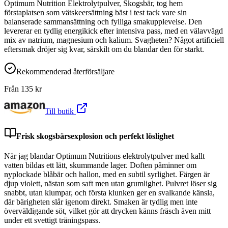
Optimum Nutrition Elektrolytpulver, Skogsbär, tog hem
förstaplatsen som vätskeersättning bäst i test tack vare sin
balanserade sammansättning och fylliga smakupplevelse. Den
levererar en tydlig energikick efter intensiva pass, med en välavvägd
mix av natrium, magnesium och kalium. Svagheten? Något artificiell
eftersmak dröjer sig kvar, särskilt om du blandar den för starkt.
Rekommenderad återförsäljare
Från
135
kr
Till butik
Frisk skogsbärsexplosion och perfekt löslighet
När jag blandar Optimum Nutritions elektrolytpulver med kallt
vatten bildas ett lätt, skummande lager. Doften påminner om
nyplockade blåbär och hallon, med en subtil syrlighet. Färgen är
djup violett, nästan som saft men utan grumlighet. Pulvret löser sig
snabbt, utan klumpar, och första klunken ger en svalkande känsla,
där bärigheten slår igenom direkt. Smaken är tydlig men inte
överväldigande söt, vilket gör att drycken känns fräsch även mitt
under ett svettigt träningspass.