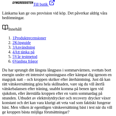
Till butik
Länkarna kan ge oss provision vid köp. Det påverkar aldrig våra
bedömningar.
Innehåll
1
Produktrecensioner
2
Köpguide
3
Användning
4
Att tänka på
5
Vår testmetod
6
Vanliga frågor
Du har sprungit ditt längsta långpass i sommarvärmen, svettats bort
energin under ett intensivt spinningpass eller kämpat dig igenom en
magsjuk natt – och kroppen skriker efter återhämtning. Just då kan
rätt vätskeersättning göra hela skillnaden, vare sig du vill återfå
vätskebalansen efter träning, snabbt komma på benen igen vid
sjukdom, eller återställa kroppen efter en varm sommardag på
stranden. Utbudet av elektrolytdrycker och recovery drycker växer
konstant och det kan vara klurigt att veta vad som faktiskt fungerar
bäst. Men vilken är egentligen vätskeersättning bäst i test när du vill
ge kroppen bästa möjliga förutsättningar?