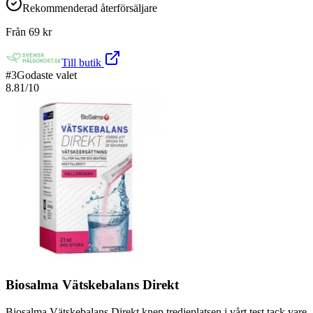
Rekommenderad återförsäljare
Från
69
kr
Till butik
#
3
Godaste valet
8.81
/10
Biosalma Vätskebalans Direkt
Biosalma Vätskebalans Direkt knep tredjeplatsen i vårt test tack vare