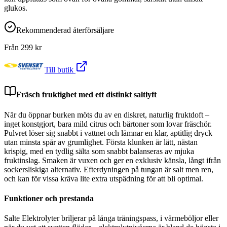
glukos.
Rekommenderad återförsäljare
Från
299
kr
Till butik
Fräsch fruktighet med ett distinkt saltlyft
När du öppnar burken möts du av en diskret, naturlig fruktdoft –
inget konstgjort, bara mild citrus och bärtoner som lovar fräschör.
Pulvret löser sig snabbt i vattnet och lämnar en klar, aptitlig dryck
utan minsta spår av grumlighet. Första klunken är lätt, nästan
krispig, med en tydlig sälta som snabbt balanseras av mjuka
fruktinslag. Smaken är vuxen och ger en exklusiv känsla, långt ifrån
sockersliskiga alternativ. Efterdyningen på tungan är salt men ren,
och kan för vissa kräva lite extra utspädning för att bli optimal.
Funktioner och prestanda
Salte Elektrolyter briljerar på långa träningspass, i värmeböljor eller