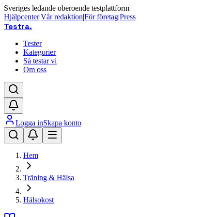
Sveriges ledande oberoende testplattform
Hjälpcenter
|
Vår redaktion
|
För företag
|
Press
Testra
.
Tester
Kategorier
Så testar vi
Om oss
Logga in
Skapa konto
Hem
Träning & Hälsa
Hälsokost