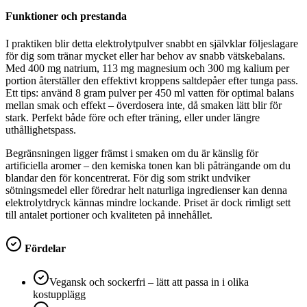
Funktioner och prestanda
I praktiken blir detta elektrolytpulver snabbt en självklar följeslagare
för dig som tränar mycket eller har behov av snabb vätskebalans.
Med 400 mg natrium, 113 mg magnesium och 300 mg kalium per
portion återställer den effektivt kroppens saltdepåer efter tunga pass.
Ett tips: använd 8 gram pulver per 450 ml vatten för optimal balans
mellan smak och effekt – överdosera inte, då smaken lätt blir för
stark. Perfekt både före och efter träning, eller under längre
uthållighetspass.
Begränsningen ligger främst i smaken om du är känslig för
artificiella aromer – den kemiska tonen kan bli påträngande om du
blandar den för koncentrerat. För dig som strikt undviker
sötningsmedel eller föredrar helt naturliga ingredienser kan denna
elektrolytdryck kännas mindre lockande. Priset är dock rimligt sett
till antalet portioner och kvaliteten på innehållet.
Fördelar
Vegansk och sockerfri – lätt att passa in i olika
kostupplägg