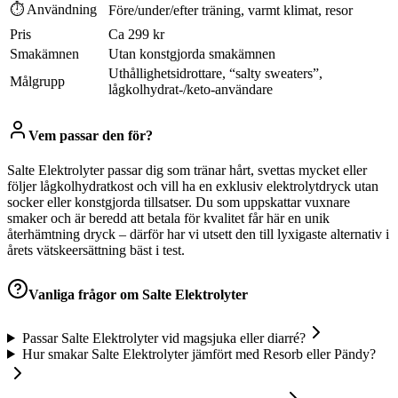
⏱ Användning
Före/under/efter träning, varmt klimat, resor
Pris
Ca 299 kr
Smakämnen
Utan konstgjorda smakämnen
Uthållighetsidrottare, “salty sweaters”,
Målgrupp
lågkolhydrat-/keto-användare
Vem passar den för?
Salte Elektrolyter passar dig som tränar hårt, svettas mycket eller
följer lågkolhydratkost och vill ha en exklusiv elektrolytdryck utan
socker eller konstgjorda tillsatser. Du som uppskattar vuxnare
smaker och är beredd att betala för kvalitet får här en unik
återhämtning dryck – därför har vi utsett den till lyxigaste alternativ i
årets vätskeersättning bäst i test.
Vanliga frågor om
Salte Elektrolyter
Passar Salte Elektrolyter vid magsjuka eller diarré?
Hur smakar Salte Elektrolyter jämfört med Resorb eller Pändy?