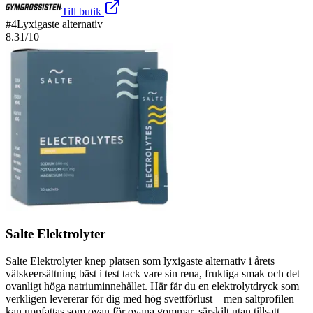
Till butik
#
4
Lyxigaste alternativ
8.31
/10
Salte Elektrolyter
Salte Elektrolyter knep platsen som lyxigaste alternativ i årets
vätskeersättning bäst i test tack vare sin rena, fruktiga smak och det
ovanligt höga natriuminnehållet. Här får du en elektrolytdryck som
verkligen levererar för dig med hög svettförlust – men saltprofilen
kan uppfattas som ovan för ovana gommar, särskilt utan tillsatt