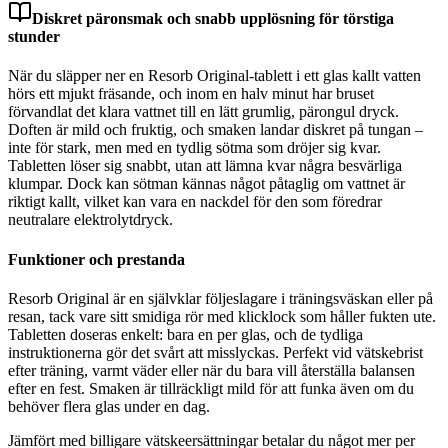
Diskret päronsmak och snabb upplösning för törstiga
stunder
När du släpper ner en Resorb Original-tablett i ett glas kallt vatten
hörs ett mjukt fräsande, och inom en halv minut har bruset
förvandlat det klara vattnet till en lätt grumlig, pärongul dryck.
Doften är mild och fruktig, och smaken landar diskret på tungan –
inte för stark, men med en tydlig sötma som dröjer sig kvar.
Tabletten löser sig snabbt, utan att lämna kvar några besvärliga
klumpar. Dock kan sötman kännas något påtaglig om vattnet är
riktigt kallt, vilket kan vara en nackdel för den som föredrar
neutralare elektrolytdryck.
Funktioner och prestanda
Resorb Original är en självklar följeslagare i träningsväskan eller på
resan, tack vare sitt smidiga rör med klicklock som håller fukten ute.
Tabletten doseras enkelt: bara en per glas, och de tydliga
instruktionerna gör det svårt att misslyckas. Perfekt vid vätskebrist
efter träning, varmt väder eller när du bara vill återställa balansen
efter en fest. Smaken är tillräckligt mild för att funka även om du
behöver flera glas under en dag.
Jämfört med billigare vätskeersättningar betalar du något mer per