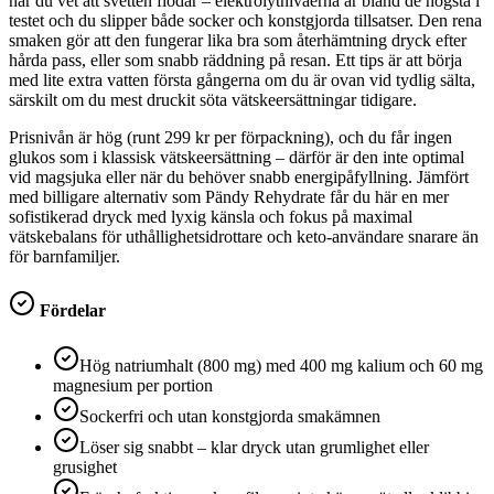
när du vet att svetten flödar – elektrolytnivåerna är bland de högsta i
testet och du slipper både socker och konstgjorda tillsatser. Den rena
smaken gör att den fungerar lika bra som återhämtning dryck efter
hårda pass, eller som snabb räddning på resan. Ett tips är att börja
med lite extra vatten första gångerna om du är ovan vid tydlig sälta,
särskilt om du mest druckit söta vätskeersättningar tidigare.
Prisnivån är hög (runt 299 kr per förpackning), och du får ingen
glukos som i klassisk vätskeersättning – därför är den inte optimal
vid magsjuka eller när du behöver snabb energipåfyllning. Jämfört
med billigare alternativ som Pändy Rehydrate får du här en mer
sofistikerad dryck med lyxig känsla och fokus på maximal
vätskebalans för uthållighetsidrottare och keto-användare snarare än
för barnfamiljer.
Fördelar
Hög natriumhalt (800 mg) med 400 mg kalium och 60 mg
magnesium per portion
Sockerfri och utan konstgjorda smakämnen
Löser sig snabbt – klar dryck utan grumlighet eller
grusighet