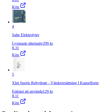
Köp
4
Salte Elektrolyter
Lyxigaste alternativ
299
kr
8.31
Köp
5
Xlnt Sports Rehydrate ‐ Vätskeersättning I Kapselform
Enklast att använda
129
kr
8.11
Köp