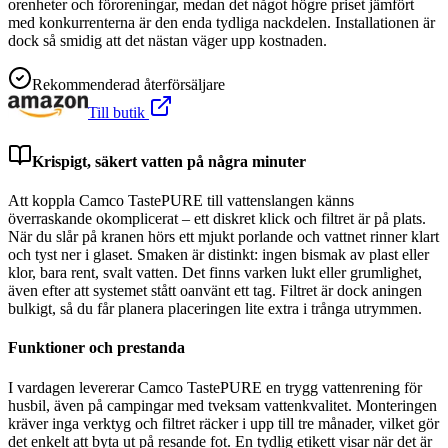
orenheter och föroreningar, medan det något högre priset jämfört
med konkurrenterna är den enda tydliga nackdelen. Installationen är
dock så smidig att det nästan väger upp kostnaden.
Rekommenderad återförsäljare
Till butik
Krispigt, säkert vatten på några minuter
Att koppla Camco TastePURE till vattenslangen känns
överraskande okomplicerat – ett diskret klick och filtret är på plats.
När du slår på kranen hörs ett mjukt porlande och vattnet rinner klart
och tyst ner i glaset. Smaken är distinkt: ingen bismak av plast eller
klor, bara rent, svalt vatten. Det finns varken lukt eller grumlighet,
även efter att systemet stått oanvänt ett tag. Filtret är dock aningen
bulkigt, så du får planera placeringen lite extra i trånga utrymmen.
Funktioner och prestanda
I vardagen levererar Camco TastePURE en trygg vattenrening för
husbil, även på campingar med tveksam vattenkvalitet. Monteringen
kräver inga verktyg och filtret räcker i upp till tre månader, vilket gör
det enkelt att byta ut på resande fot. En tydlig etikett visar när det är