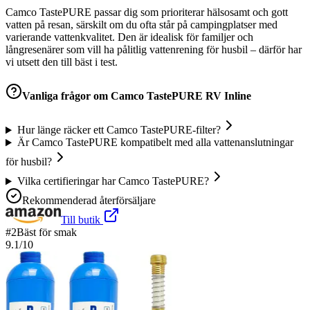
Camco TastePURE passar dig som prioriterar hälsosamt och gott
vatten på resan, särskilt om du ofta står på campingplatser med
varierande vattenkvalitet. Den är idealisk för familjer och
långresenärer som vill ha pålitlig vattenrening för husbil – därför har
vi utsett den till bäst i test.
Vanliga frågor om
Camco TastePURE RV Inline
Hur länge räcker ett Camco TastePURE-filter?
Är Camco TastePURE kompatibelt med alla vattenanslutningar
för husbil?
Vilka certifieringar har Camco TastePURE?
Rekommenderad återförsäljare
Till butik
#
2
Bäst för smak
9.1
/10