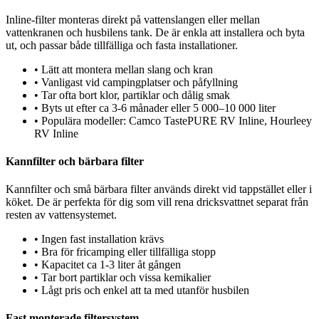
Inline-filter monteras direkt på vattenslangen eller mellan
vattenkranen och husbilens tank. De är enkla att installera och byta
ut, och passar både tillfälliga och fasta installationer.
•
Lätt att montera mellan slang och kran
•
Vanligast vid campingplatser och påfyllning
•
Tar ofta bort klor, partiklar och dålig smak
•
Byts ut efter ca 3-6 månader eller 5 000–10 000 liter
•
Populära modeller: Camco TastePURE RV Inline, Hourleey
RV Inline
Kannfilter och bärbara filter
Kannfilter och små bärbara filter används direkt vid tappstället eller i
köket. De är perfekta för dig som vill rena dricksvattnet separat från
resten av vattensystemet.
•
Ingen fast installation krävs
•
Bra för fricamping eller tillfälliga stopp
•
Kapacitet ca 1-3 liter åt gången
•
Tar bort partiklar och vissa kemikalier
•
Lågt pris och enkel att ta med utanför husbilen
Fast monterade filtersystem