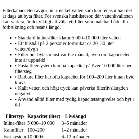
Filterkapaciteten avgör hur mycket vatten som kan renas innan det
är dags att byta filter. För svenska husbilsresor, där vattenkvaliteten
kan variera, är det viktigt att välja ett filter som matchar både din
förbrukning och resans längd.
•
Standard inline-filter klarar 5 000–10 000 liter vatten
•
Ett hushåll på 2 personer förbrukar ca 20–30 liter
vatten/dygn
•
Filter bör bytas minst var 6:e månad, även om kapaciteten
inte är uppnådd
•
Fasta filtersystem kan ha kapacitet på över 10 000 liter per
filtersteg
•
Bärbara filter har ofta kapacitet för 100–200 liter innan byte
krävs
•
Kallt vatten och högt tryck kan påverka filterlivslängden
negativt
•
Använd alltid filter med tydlig kapacitetsangivelse och byt i
tid
Filtertyp
Kapacitet (liter)
Livslängd
Inline-filter
5 000–10 000
3–6 månader
Kannfilter
100–200
1–2 månader
Fast system
10 000+
6–12 månader