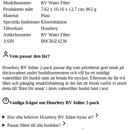
Modellnummer
‎RV Water Filter
Produktens mått
‎7,62 x 10,16 x 12,7 cm; 862 g
Material
‎Plast
Speciella funktioner
‎Klorreduktion
Tillverkare
‎Hourleey
Artikelnummer
‎RV Water Filter
ASIN
‎B0CBJZ4238
Vem passar den för?
Hourleey RV Inline 2-pack passar dig som prioriterar god smak på
dricksvattnet under husbilssemestern och vill ha ett smidigt
vattenfilter för husbil utan att betala för mycket. Eftersom du får två
filter och påtaglig smakförbättring är det lätt att förstå varför vi utsett
detta till 'Bäst för smak' i årets vattenfilter husbil bäst i test.
Vanliga frågor om
Hourleey RV Inline 2-pack
Hur ofta behöver Hourleey RV Inline bytas ut?
Passar filtret till alla husbilar?