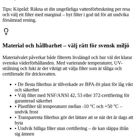
Tips:
Köpråd: Räkna ut din ungefärliga vattenförbrukning per resa
och välj ett filter med marginal – byt filter i god tid för att undvika
försämrad rening.
Material och hållbarhet – välj rätt för svensk miljö
Materialvalet påverkar både filterets livslängd och hur väl det klarar
svenska väderförhållanden. Med varierande temperaturer, UV-
strålning och fukt är det viktigt att välja filter som är tåliga och
certifierade för dricksvatten.
•
De flesta filterhus är tillverkade av BPA-fri plast för låg vikt
och säkerhet
•
Välj filter med NSF/ANSI 42, 53 eller 372-certifiering för
garanterad säkerhet
•
Plastfilter tål temperaturer mellan -10 °C och +50 °C –
undvik frost
•
Transparenta filterhus gör det lättare att se när det är dags att
byta
•
Undvik billiga filter utan certifiering – de kan släppa ifrån
sig ämnen