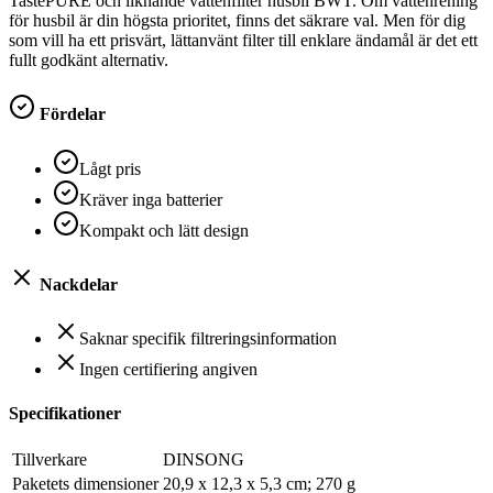
TastePURE och liknande vattenfilter husbil BWT. Om vattenrening
för husbil är din högsta prioritet, finns det säkrare val. Men för dig
som vill ha ett prisvärt, lättanvänt filter till enklare ändamål är det ett
fullt godkänt alternativ.
Fördelar
Lågt pris
Kräver inga batterier
Kompakt och lätt design
Nackdelar
Saknar specifik filtreringsinformation
Ingen certifiering angiven
Specifikationer
Tillverkare
‎DINSONG
Paketets dimensioner
‎20,9 x 12,3 x 5,3 cm; 270 g