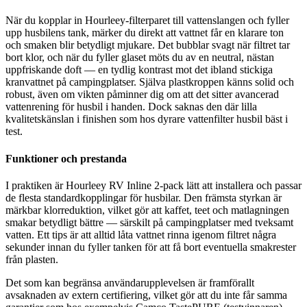
När du kopplar in Hourleey-filterparet till vattenslangen och fyller
upp husbilens tank, märker du direkt att vattnet får en klarare ton
och smaken blir betydligt mjukare. Det bubblar svagt när filtret tar
bort klor, och när du fyller glaset möts du av en neutral, nästan
uppfriskande doft — en tydlig kontrast mot det ibland stickiga
kranvattnet på campingplatser. Själva plastkroppen känns solid och
robust, även om vikten påminner dig om att det sitter avancerad
vattenrening för husbil i handen. Dock saknas den där lilla
kvalitetskänslan i finishen som hos dyrare vattenfilter husbil bäst i
test.
Funktioner och prestanda
I praktiken är Hourleey RV Inline 2-pack lätt att installera och passar
de flesta standardkopplingar för husbilar. Den främsta styrkan är
märkbar klorreduktion, vilket gör att kaffet, teet och matlagningen
smakar betydligt bättre — särskilt på campingplatser med tveksamt
vatten. Ett tips är att alltid låta vattnet rinna igenom filtret några
sekunder innan du fyller tanken för att få bort eventuella smakrester
från plasten.
Det som kan begränsa användarupplevelsen är framförallt
avsaknaden av extern certifiering, vilket gör att du inte får samma