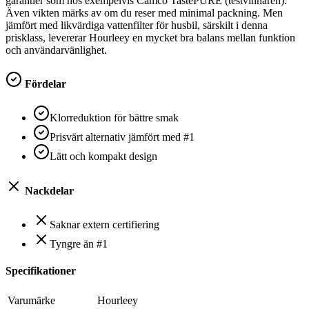
garantier som hos exempelvis Camco TastePURE (testvinnaren).
Även vikten märks av om du reser med minimal packning. Men
jämfört med likvärdiga vattenfilter för husbil, särskilt i denna
prisklass, levererar Hourleey en mycket bra balans mellan funktion
och användarvänlighet.
Fördelar
Klorreduktion för bättre smak
Prisvärt alternativ jämfört med #1
Lätt och kompakt design
Nackdelar
Saknar extern certifiering
Tyngre än #1
Specifikationer
Varumärke
‎Hourleey