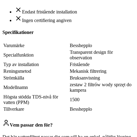
Endast fristående installation
Ingen certifiering angiven
Specifikationer
Varumärke
Besshepplo
Transparent design för
Specialfunktion
observation
Typ av installation
Fristående
Reningsmetod
Mekanisk filtrering
Strömkälla
Bruksanvisning
zestaw 2 filtrów wody sprzęt do
Modellnamn
kampera
Högsta stödda TDS-nivå för
1500
vatten (PPM)
Tillverkare
Besshepplo
Vem passar den för?
Det här vattenfiltret passar dig som vill ha en enkel, pålitlig lösning