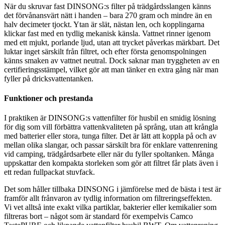
När du skruvar fast DINSONG:s filter på trädgårdsslangen känns
det förvånansvärt nätt i handen – bara 270 gram och mindre än en
halv decimeter tjockt. Ytan är slät, nästan len, och kopplingarna
klickar fast med en tydlig mekanisk känsla. Vattnet rinner igenom
med ett mjukt, porlande ljud, utan att trycket påverkas märkbart. Det
luktar inget särskilt från filtret, och efter första genomspolningen
känns smaken av vattnet neutral. Dock saknar man tryggheten av en
certifieringsstämpel, vilket gör att man tänker en extra gång när man
fyller på dricksvattentanken.
Funktioner och prestanda
I praktiken är DINSONG:s vattenfilter för husbil en smidig lösning
för dig som vill förbättra vattenkvaliteten på språng, utan att krångla
med batterier eller stora, tunga filter. Det är lätt att koppla på och av
mellan olika slangar, och passar särskilt bra för enklare vattenrening
vid camping, trädgårdsarbete eller när du fyller spoltanken. Många
uppskattar den kompakta storleken som gör att filtret får plats även i
ett redan fullpackat stuvfack.
Det som håller tillbaka DINSONG i jämförelse med de bästa i test är
framför allt frånvaron av tydlig information om filtreringseffekten.
Vi vet alltså inte exakt vilka partiklar, bakterier eller kemikalier som
filtreras bort – något som är standard för exempelvis Camco