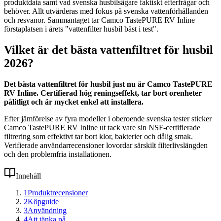
produktdata samt vad svenska husbilsägare faktiskt efterfrågar och
behöver. Allt utvärderas med fokus på svenska vattenförhållanden
och resvanor. Sammantaget tar Camco TastePURE RV Inline
förstaplatsen i årets "vattenfilter husbil bäst i test".
Vilket är det bästa vattenfiltret för husbil
2026?
Det bästa vattenfiltret för husbil just nu är Camco TastePURE
RV Inline. Certifierad hög reningseffekt, tar bort orenheter
pålitligt och är mycket enkel att installera.
Efter jämförelse av fyra modeller i oberoende svenska tester sticker
Camco TastePURE RV Inline ut tack vare sin NSF-certifierade
filtrering som effektivt tar bort klor, bakterier och dålig smak.
Verifierade användarrecensioner lovordar särskilt filterlivslängden
och den problemfria installationen.
Innehåll
1
Produktrecensioner
2
Köpguide
3
Användning
4
Att tänka på