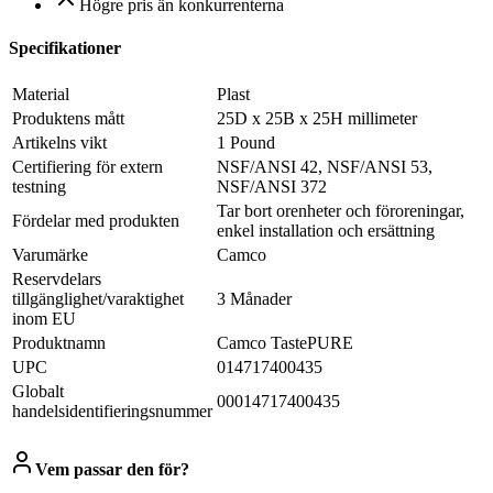
Högre pris än konkurrenterna
Specifikationer
Material
Plast
Produktens mått
25D x 25B x 25H millimeter
Artikelns vikt
1 Pound
Certifiering för extern
NSF/ANSI 42, NSF/ANSI 53,
testning
NSF/ANSI 372
Tar bort orenheter och föroreningar,
Fördelar med produkten
enkel installation och ersättning
Varumärke
Camco
Reservdelars
tillgänglighet/varaktighet
3 Månader
inom EU
Produktnamn
Camco TastePURE
UPC
014717400435
Globalt
00014717400435
handelsidentifieringsnummer
Vem passar den för?