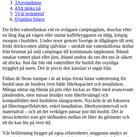
3
Användning
4
Att tänka på
5
Vår testmetod
6
Vanliga frågor
Du fyller vattenflaskan vid en avlägsen campingplats, duschar efter
en lång dag på vägen eller startar kaffebryggaren en tidig, krispig
morgon i husbilen. Under resor genom Sverige är tillgången till rent,
friskt dricksvatten aldrig självklar – särskilt när vattenkällorna skiftar
från brunnar på små campingar till kommunala tappkranar. Ibland
smakar vattnet plast eller järn, ibland undrar du om det ens är säkert
att dricka. Just där blir rätt vattenfilter för husbil din osynliga
trygghet på turen. Det är precis den känslan vi utgår från.
Fällan de flesta trampar i är att köpa första bästa vattenrening för
husbil utan att fundera över både filterkapacitet och installation.
Många stirrar sig blinda på pris eller lockas av filter med avancerade
påståenden, men missar detaljer som filterlivslängd och
kompatibilitet med husbilens slangsystem. Nyckeln är att fokusera
på filtreringseffektivitet, enkel installation, filterbytesintervall och
materialval – och att det verkligen passar just din husbil. Det är
dessa kriterier som gör skillnaden mellan ett filter du glömmer och
ett du kan lita på över tid.
Vår bedömning bygger på egna erfarenheter, noggrann analys av