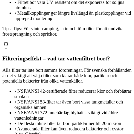
•
Filtret bör vara UV-resistent om det exponeras för solljus
utomhus
•
Metallkopplingar ger längre livslängd än plastkopplingar vid
upprepad montering
Tips:
Tips: För vintercamping, ta in och töm filter för att undvika
frostsprängning och sprickor.
Filtreringseffekt – vad tar vattenfiltret bort?
Alla filter tar inte bort samma föroreningar. För svenska förhållanden
är det viktigt att välja filter som klarar både klor, partiklar och
potentiella bakterier från olika vattenkällor.
•
NSF/ANSI 42-certifierade filter reducerar klor och förbättrar
smaken
•
NSF/ANSI 53-filter tar även bort vissa tungmetaller och
organiska ämnen
•
NSF/ANSI 372 innebär låg blyhalt – viktigt vid äldre
vattenledningar
•
De flesta inline-filter tar bort partiklar ner till 20 mikron
•
Avancerade filter kan även reducera bakterier och cystor