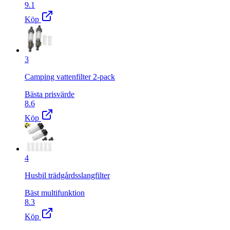
9.1
Köp
3
Camping vattenfilter 2-pack
Bästa prisvärde
8.6
Köp
4
Husbil trädgårdsslangfilter
Bäst multifunktion
8.3
Köp