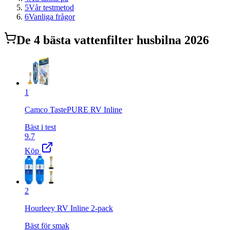
5
Vår testmetod
6
Vanliga frågor
De
4
bästa
vattenfilter husbil
na 2026
1
Camco TastePURE RV Inline
Bäst i test
9.7
Köp
2
Hourleey RV Inline 2-pack
Bäst för smak