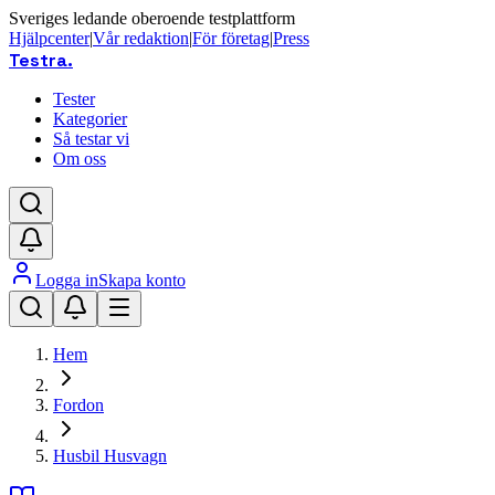
Sveriges ledande oberoende testplattform
Hjälpcenter
|
Vår redaktion
|
För företag
|
Press
Testra
.
Tester
Kategorier
Så testar vi
Om oss
Logga in
Skapa konto
Hem
Fordon
Husbil Husvagn