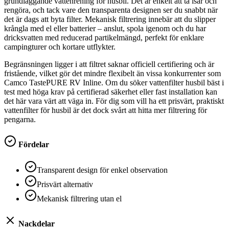
grundläggande vattenrening för husbil. Det är enkelt att ta isär och
rengöra, och tack vare den transparenta designen ser du snabbt när
det är dags att byta filter. Mekanisk filtrering innebär att du slipper
krångla med el eller batterier – anslut, spola igenom och du har
dricksvatten med reducerad partikelmängd, perfekt för enklare
campingturer och kortare utflykter.
Begränsningen ligger i att filtret saknar officiell certifiering och är
fristående, vilket gör det mindre flexibelt än vissa konkurrenter som
Camco TastePURE RV Inline. Om du söker vattenfilter husbil bäst i
test med höga krav på certifierad säkerhet eller fast installation kan
det här vara värt att väga in. För dig som vill ha ett prisvärt, praktiskt
vattenfilter för husbil är det dock svårt att hitta mer filtrering för
pengarna.
Fördelar
Transparent design för enkel observation
Prisvärt alternativ
Mekanisk filtrering utan el
Nackdelar