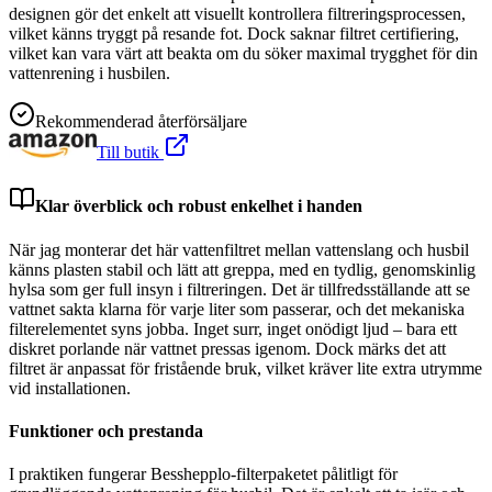
designen gör det enkelt att visuellt kontrollera filtreringsprocessen,
vilket känns tryggt på resande fot. Dock saknar filtret certifiering,
vilket kan vara värt att beakta om du söker maximal trygghet för din
vattenrening i husbilen.
Rekommenderad återförsäljare
Till butik
Klar överblick och robust enkelhet i handen
När jag monterar det här vattenfiltret mellan vattenslang och husbil
känns plasten stabil och lätt att greppa, med en tydlig, genomskinlig
hylsa som ger full insyn i filtreringen. Det är tillfredsställande att se
vattnet sakta klarna för varje liter som passerar, och det mekaniska
filterelementet syns jobba. Inget surr, inget onödigt ljud – bara ett
diskret porlande när vattnet pressas igenom. Dock märks det att
filtret är anpassat för fristående bruk, vilket kräver lite extra utrymme
vid installationen.
Funktioner och prestanda
I praktiken fungerar Besshepplo-filterpaketet pålitligt för