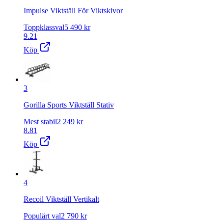
Impulse Viktställ För Viktskivor
Toppklassval
5 490
kr
9.21
Köp
3
Gorilla Sports Viktställ Stativ
Mest stabil
2 249
kr
8.81
Köp
4
Recoil Viktställ Vertikalt
Populärt val
2 790
kr