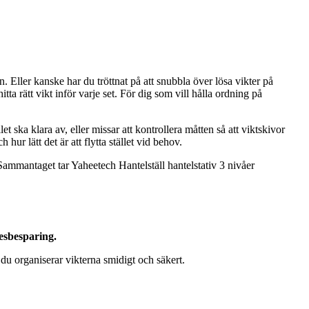
rn. Eller kanske har du tröttnat på att snubbla över lösa vikter på
tta rätt vikt inför varje set. För dig som vill hålla ordning på
et ska klara av, eller missar att kontrollera måtten så att viktskivor
h hur lätt det är att flytta stället vid behov.
 Sammantaget tar Yaheetech Hantelställ hantelstativ 3 nivåer
esbesparing.
t du organiserar vikterna smidigt och säkert.