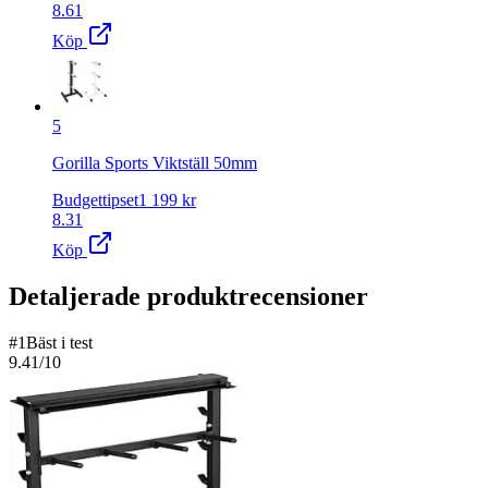
8.61
Köp
5
Gorilla Sports Viktställ 50mm
Budgettipset
1 199
kr
8.31
Köp
Detaljerade produktrecensioner
#
1
Bäst i test
9.41
/10