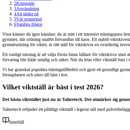
2
Köpguide
3
Användning
4
Att tänka på
5
Vår testmetod
6
Vanliga frågor
Visst känner du igen känslan: du är mitt i ett intensivt träningspass hem
gymmet, där ordning snabbt förvandlas till kaos. Ett stabilt viktskivestä
gymutrustning för vikter, är rätt ställ för viktskivor en ovärderlig i
Ett vanligt misstag är att välja första bästa hållare för viktskivor utan
förvaring blir både smidig och säker. När du letar efter viktställ bäst i te
Vi har granskat populära träningstillbehör och gjort ett grundligt gym
förstaplatsen och utses till bäst i test.
Vilket viktställ är bäst i test 2026?
Det bästa viktstället just nu är Yaheetech. Det utmärker sig ge
Yaheetech erbjuder ett pålitligt viktställ i legerat stål med pulverbelä
Innehåll