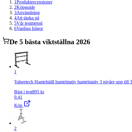
1
Produktrecensioner
2
Köpguide
3
Användning
4
Att tänka på
5
Vår testmetod
6
Vanliga frågor
De
5
bästa
viktställ
na 2026
1
Yaheetech Hantelställ hantelstativ hantelstativ 3 nivåer upp till
Bäst i test
895
kr
9.41
Köp
2