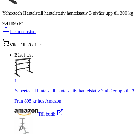
Yaheetech Hantelställ hantelstativ hantelstativ 3 nivåer upp till 300 k
9.41
895
kr
Läs recension
Viktställ
bäst i test
Bäst i test
1
Yaheetech Hantelställ hantelstativ hantelstativ 3 nivåer upp till
Från
895
kr hos
Amazon
Till butik