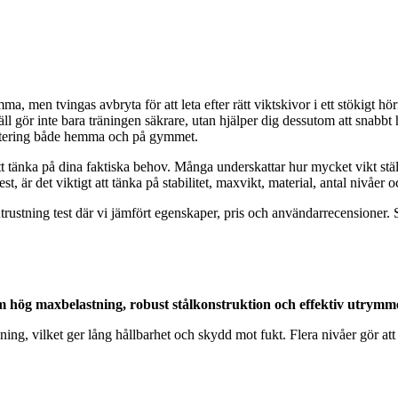
ma, men tvingas avbryta för att leta efter rätt viktskivor i ett stökigt hö
ll gör inte bara träningen säkrare, utan hjälper dig dessutom att snabbt hi
nvestering både hemma och på gymmet.
 att tänka på dina faktiska behov. Många underskattar hur mycket vikt ställ
st, är det viktigt att tänka på stabilitet, maxvikt, material, antal nivåer oc
utrustning test där vi jämfört egenskaper, pris och användarrecensioner.
nom hög maxbelastning, robust stålkonstruktion och effektiv utrymm
ggning, vilket ger lång hållbarhet och skydd mot fukt. Flera nivåer gör at