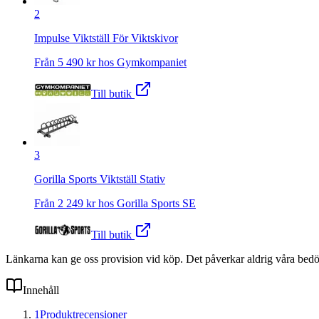
2
Impulse Viktställ För Viktskivor
Från
5 490
kr hos
Gymkompaniet
Till butik
3
Gorilla Sports Viktställ Stativ
Från
2 249
kr hos
Gorilla Sports SE
Till butik
Länkarna kan ge oss provision vid köp. Det påverkar aldrig våra bed
Innehåll
1
Produktrecensioner