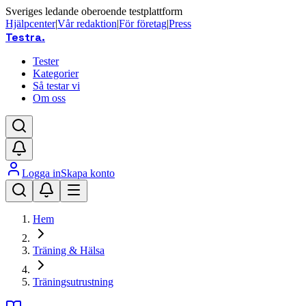
Sveriges ledande oberoende testplattform
Hjälpcenter
|
Vår redaktion
|
För företag
|
Press
Testra
.
Tester
Kategorier
Så testar vi
Om oss
Logga in
Skapa konto
Hem
Träning & Hälsa
Träningsutrustning