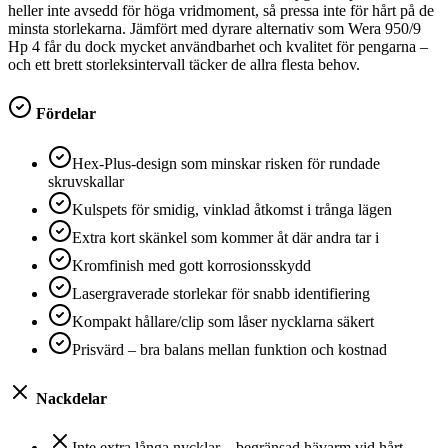
heller inte avsedd för höga vridmoment, så pressa inte för hårt på de
minsta storlekarna. Jämfört med dyrare alternativ som Wera 950/9
Hp 4 får du dock mycket användbarhet och kvalitet för pengarna –
och ett brett storleksintervall täcker de allra flesta behov.
Fördelar
Hex‑Plus‑design som minskar risken för rundade
skruvskallar
Kulspets för smidig, vinklad åtkomst i trånga lägen
Extra kort skänkel som kommer åt där andra tar i
Kromfinish med gott korrosionsskydd
Lasergraverade storlekar för snabb identifiering
Kompakt hållare/clip som låser nycklarna säkert
Prisvärd – bra balans mellan funktion och kostnad
Nackdelar
Inte extra långa nycklar – begränsad hävarm vid hårt