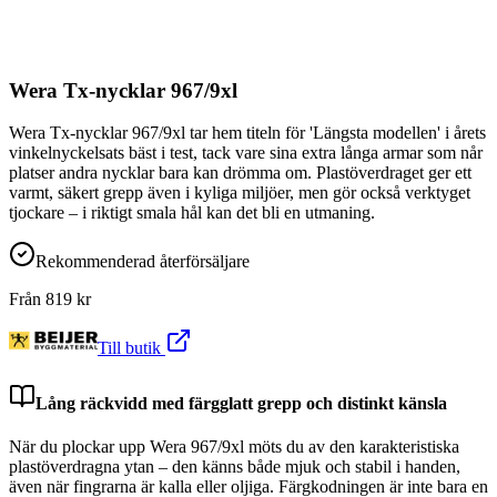
Wera Tx-nycklar 967/9xl
Wera Tx-nycklar 967/9xl tar hem titeln för 'Längsta modellen' i årets
vinkelnyckelsats bäst i test, tack vare sina extra långa armar som når
platser andra nycklar bara kan drömma om. Plastöverdraget ger ett
varmt, säkert grepp även i kyliga miljöer, men gör också verktyget
tjockare – i riktigt smala hål kan det bli en utmaning.
Rekommenderad återförsäljare
Från
819
kr
Till butik
Lång räckvidd med färgglatt grepp och distinkt känsla
När du plockar upp Wera 967/9xl möts du av den karakteristiska
plastöverdragna ytan – den känns både mjuk och stabil i handen,
även när fingrarna är kalla eller oljiga. Färgkodningen är inte bara en