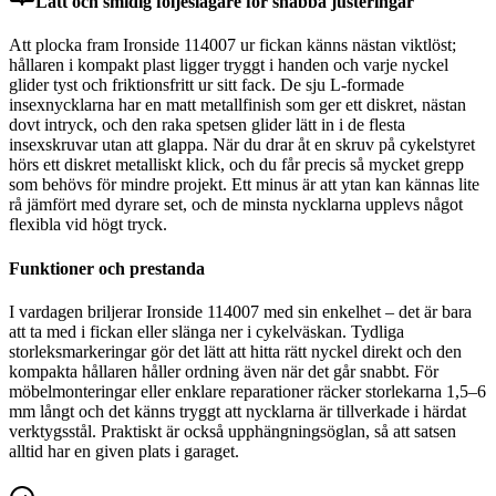
Lätt och smidig följeslagare för snabba justeringar
Att plocka fram Ironside 114007 ur fickan känns nästan viktlöst;
hållaren i kompakt plast ligger tryggt i handen och varje nyckel
glider tyst och friktionsfritt ur sitt fack. De sju L-formade
insexnycklarna har en matt metallfinish som ger ett diskret, nästan
dovt intryck, och den raka spetsen glider lätt in i de flesta
insexskruvar utan att glappa. När du drar åt en skruv på cykelstyret
hörs ett diskret metalliskt klick, och du får precis så mycket grepp
som behövs för mindre projekt. Ett minus är att ytan kan kännas lite
rå jämfört med dyrare set, och de minsta nycklarna upplevs något
flexibla vid högt tryck.
Funktioner och prestanda
I vardagen briljerar Ironside 114007 med sin enkelhet – det är bara
att ta med i fickan eller slänga ner i cykelväskan. Tydliga
storleksmarkeringar gör det lätt att hitta rätt nyckel direkt och den
kompakta hållaren håller ordning även när det går snabbt. För
möbelmonteringar eller enklare reparationer räcker storlekarna 1,5–6
mm långt och det känns tryggt att nycklarna är tillverkade i härdat
verktygsstål. Praktiskt är också upphängningsöglan, så att satsen
alltid har en given plats i garaget.