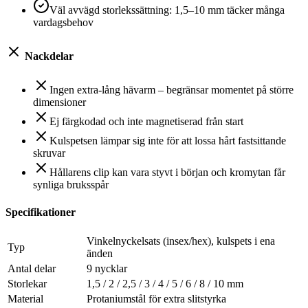
Väl avvägd storlekssättning: 1,5–10 mm täcker många
vardagsbehov
Nackdelar
Ingen extra-lång hävarm – begränsar momentet på större
dimensioner
Ej färgkodad och inte magnetiserad från start
Kulspetsen lämpar sig inte för att lossa hårt fastsittande
skruvar
Hållarens clip kan vara styvt i början och kromytan får
synliga bruksspår
Specifikationer
Vinkelnyckelsats (insex/hex), kulspets i ena
Typ
änden
Antal delar
9 nycklar
Storlekar
1,5 / 2 / 2,5 / 3 / 4 / 5 / 6 / 8 / 10 mm
Material
Protaniumstål för extra slitstyrka