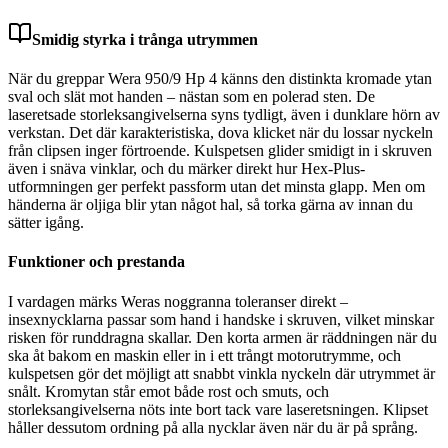
Smidig styrka i trånga utrymmen
När du greppar Wera 950/9 Hp 4 känns den distinkta kromade ytan
sval och slät mot handen – nästan som en polerad sten. De
laseretsade storleksangivelserna syns tydligt, även i dunklare hörn av
verkstan. Det där karakteristiska, dova klicket när du lossar nyckeln
från clipsen inger förtroende. Kulspetsen glider smidigt in i skruven
även i snäva vinklar, och du märker direkt hur Hex-Plus-
utformningen ger perfekt passform utan det minsta glapp. Men om
händerna är oljiga blir ytan något hal, så torka gärna av innan du
sätter igång.
Funktioner och prestanda
I vardagen märks Weras noggranna toleranser direkt –
insexnycklarna passar som hand i handske i skruven, vilket minskar
risken för runddragna skallar. Den korta armen är räddningen när du
ska åt bakom en maskin eller in i ett trångt motorutrymme, och
kulspetsen gör det möjligt att snabbt vinkla nyckeln där utrymmet är
snålt. Kromytan står emot både rost och smuts, och
storleksangivelserna nöts inte bort tack vare laseretsningen. Klipset
håller dessutom ordning på alla nycklar även när du är på språng.