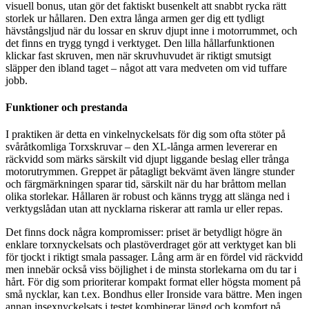
visuell bonus, utan gör det faktiskt busenkelt att snabbt rycka rätt
storlek ur hållaren. Den extra långa armen ger dig ett tydligt
hävstångsljud när du lossar en skruv djupt inne i motorrummet, och
det finns en trygg tyngd i verktyget. Den lilla hållarfunktionen
klickar fast skruven, men när skruvhuvudet är riktigt smutsigt
släpper den ibland taget – något att vara medveten om vid tuffare
jobb.
Funktioner och prestanda
I praktiken är detta en vinkelnyckelsats för dig som ofta stöter på
svåråtkomliga Torxskruvar – den XL-långa armen levererar en
räckvidd som märks särskilt vid djupt liggande beslag eller trånga
motorutrymmen. Greppet är påtagligt bekvämt även längre stunder
och färgmärkningen sparar tid, särskilt när du har bråttom mellan
olika storlekar. Hållaren är robust och känns trygg att slänga ned i
verktygslådan utan att nycklarna riskerar att ramla ur eller repas.
Det finns dock några kompromisser: priset är betydligt högre än
enklare torxnyckelsats och plastöverdraget gör att verktyget kan bli
för tjockt i riktigt smala passager. Lång arm är en fördel vid räckvidd
men innebär också viss böjlighet i de minsta storlekarna om du tar i
hårt. För dig som prioriterar kompakt format eller högsta moment på
små nycklar, kan t.ex. Bondhus eller Ironside vara bättre. Men ingen
annan insexnyckelsats i testet kombinerar längd och komfort på