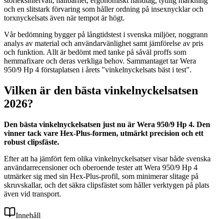
storleksintervall, hållbarhet, ergonomiskt handtag, tydlig märkning
och en slitstark förvaring som håller ordning på insexnycklar och
torxnyckelsats även när tempot är högt.
Vår bedömning bygger på långtidstest i svenska miljöer, noggrann
analys av material och användarvänlighet samt jämförelse av pris
och funktion. Allt är bedömt med tanke på såväl proffs som
hemmafixare och deras verkliga behov. Sammantaget tar Wera
950/9 Hp 4 förstaplatsen i årets "vinkelnyckelsats bäst i test".
Vilken är den bästa vinkelnyckelsatsen
2026?
Den bästa vinkelnyckelsatsen just nu är Wera 950/9 Hp 4. Den
vinner tack vare Hex-Plus-formen, utmärkt precision och ett
robust clipsfäste.
Efter att ha jämfört fem olika vinkelnyckelsatser visar både svenska
användarrecensioner och oberoende tester att Wera 950/9 Hp 4
utmärker sig med sin Hex-Plus-profil, som minimerar slitage på
skruvskallar, och det säkra clipsfästet som håller verktygen på plats
även vid transport.
Innehåll