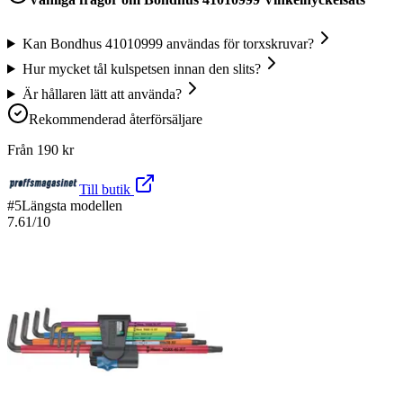
Kan Bondhus 41010999 användas för torxskruvar?
Hur mycket tål kulspetsen innan den slits?
Är hållaren lätt att använda?
Rekommenderad återförsäljare
Från
190
kr
Till butik
#
5
Längsta modellen
7.61
/10