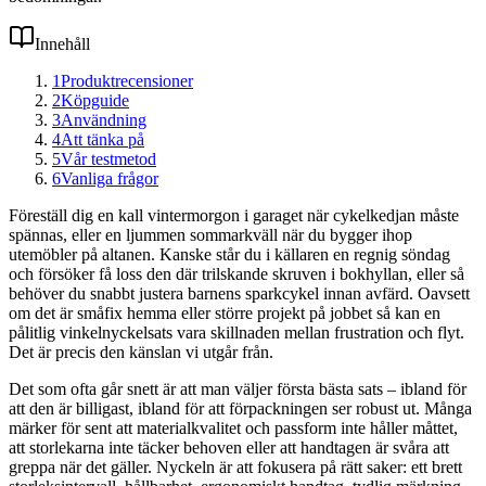
Innehåll
1
Produktrecensioner
2
Köpguide
3
Användning
4
Att tänka på
5
Vår testmetod
6
Vanliga frågor
Föreställ dig en kall vintermorgon i garaget när cykelkedjan måste
spännas, eller en ljummen sommarkväll när du bygger ihop
utemöbler på altanen. Kanske står du i källaren en regnig söndag
och försöker få loss den där trilskande skruven i bokhyllan, eller så
behöver du snabbt justera barnens sparkcykel innan avfärd. Oavsett
om det är småfix hemma eller större projekt på jobbet så kan en
pålitlig vinkelnyckelsats vara skillnaden mellan frustration och flyt.
Det är precis den känslan vi utgår från.
Det som ofta går snett är att man väljer första bästa sats – ibland för
att den är billigast, ibland för att förpackningen ser robust ut. Många
märker för sent att materialkvalitet och passform inte håller måttet,
att storlekarna inte täcker behoven eller att handtagen är svåra att
greppa när det gäller. Nyckeln är att fokusera på rätt saker: ett brett