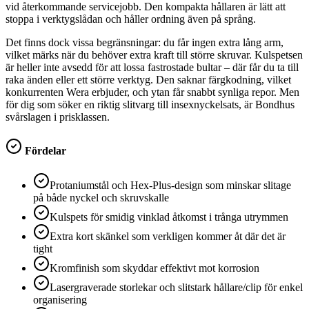
vid återkommande servicejobb. Den kompakta hållaren är lätt att
stoppa i verktygslådan och håller ordning även på språng.
Det finns dock vissa begränsningar: du får ingen extra lång arm,
vilket märks när du behöver extra kraft till större skruvar. Kulspetsen
är heller inte avsedd för att lossa fastrostade bultar – där får du ta till
raka änden eller ett större verktyg. Den saknar färgkodning, vilket
konkurrenten Wera erbjuder, och ytan får snabbt synliga repor. Men
för dig som söker en riktig slitvarg till insexnyckelsats, är Bondhus
svårslagen i prisklassen.
Fördelar
Protaniumstål och Hex-Plus-design som minskar slitage
på både nyckel och skruvskalle
Kulspets för smidig vinklad åtkomst i trånga utrymmen
Extra kort skänkel som verkligen kommer åt där det är
tight
Kromfinish som skyddar effektivt mot korrosion
Lasergraverade storlekar och slitstark hållare/clip för enkel
organisering