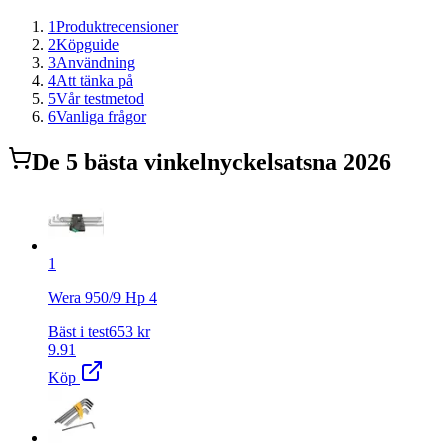
1
Produktrecensioner
2
Köpguide
3
Användning
4
Att tänka på
5
Vår testmetod
6
Vanliga frågor
De
5
bästa
vinkelnyckelsats
na 2026
1
Wera 950/9 Hp 4
Bäst i test
653
kr
9.91
Köp