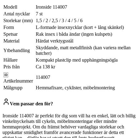
Modell
Ironside 114007
Antal nycklar
7 st
Storlekar (mm)
1,5 / 2 / 2,5 / 3 / 4 / 5 / 6
Form
L-formade insexnycklar (kort + lång skänkel)
Spetsar
Rak insex i båda ändar (ingen kulspets)
Material
Härdat verktygsstål
Skyddande, matt metallfinish (kan variera mellan
Ytbehandling
batcher)
Hållare
Kompakt plastclip med upphängningsögla
Pris från
Ca 138 kr
🆔
114007
Artikelnummer
Målgrupp
Hemmafixare, cyklister, möbelmontering
Vem passar den för?
Ironside 114007 är perfekt för dig som vill ha en enkel, lätt och billig
vinkelnyckelsats till cykeln, möbelmonteringar eller mindre
hemmaprojekt. Om du främst behöver vardagliga storlekar och
uppskattar smidighet framför avancerade funktioner är detta ett
riktigt kap – därför har vi utsett den till årets budgetfavorit.