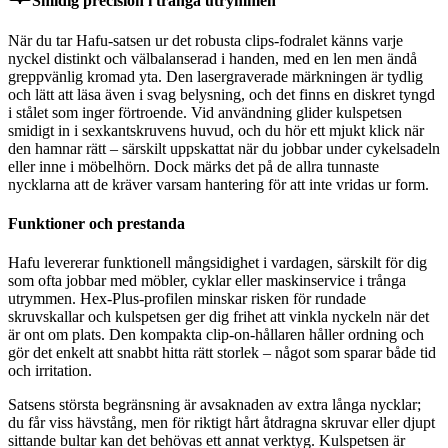
Smidig precision i trånga utrymmen
När du tar Hafu-satsen ur det robusta clips-fodralet känns varje
nyckel distinkt och välbalanserad i handen, med en len men ändå
greppvänlig kromad yta. Den lasergraverade märkningen är tydlig
och lätt att läsa även i svag belysning, och det finns en diskret tyngd
i stålet som inger förtroende. Vid användning glider kulspetsen
smidigt in i sexkantskruvens huvud, och du hör ett mjukt klick när
den hamnar rätt – särskilt uppskattat när du jobbar under cykelsadeln
eller inne i möbelhörn. Dock märks det på de allra tunnaste
nycklarna att de kräver varsam hantering för att inte vridas ur form.
Funktioner och prestanda
Hafu levererar funktionell mångsidighet i vardagen, särskilt för dig
som ofta jobbar med möbler, cyklar eller maskinservice i trånga
utrymmen. Hex-Plus-profilen minskar risken för rundade
skruvskallar och kulspetsen ger dig frihet att vinkla nyckeln när det
är ont om plats. Den kompakta clip-on-hållaren håller ordning och
gör det enkelt att snabbt hitta rätt storlek – något som sparar både tid
och irritation.
Satsens största begränsning är avsaknaden av extra långa nycklar;
du får viss hävstång, men för riktigt hårt åtdragna skruvar eller djupt
sittande bultar kan det behövas ett annat verktyg. Kulspetsen är