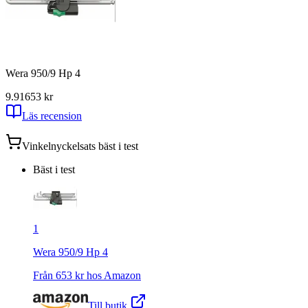
Wera 950/9 Hp 4
9.91
653
kr
Läs recension
Vinkelnyckelsats
bäst i test
Bäst i test
1
Wera 950/9 Hp 4
Från
653
kr hos
Amazon
Till butik