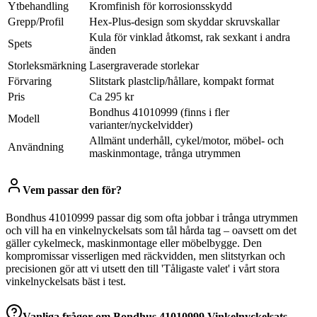
Ytbehandling
Kromfinish för korrosionsskydd
Grepp/Profil
Hex-Plus-design som skyddar skruvskallar
Kula för vinklad åtkomst, rak sexkant i andra
Spets
änden
Storleksmärkning
Lasergraverade storlekar
Förvaring
Slitstark plastclip/hållare, kompakt format
Pris
Ca 295 kr
Bondhus 41010999 (finns i fler
Modell
varianter/nyckelvidder)
Allmänt underhåll, cykel/motor, möbel- och
Användning
maskinmontage, trånga utrymmen
Vem passar den för?
Bondhus 41010999 passar dig som ofta jobbar i trånga utrymmen
och vill ha en vinkelnyckelsats som tål hårda tag – oavsett om det
gäller cykelmeck, maskinmontage eller möbelbygge. Den
kompromissar visserligen med räckvidden, men slitstyrkan och
precisionen gör att vi utsett den till 'Tåligaste valet' i vårt stora
vinkelnyckelsats bäst i test.
Vanliga frågor om
Bondhus 41010999 Vinkelnyckelsats