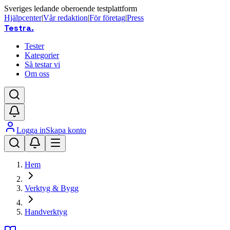
Sveriges ledande oberoende testplattform
Hjälpcenter
|
Vår redaktion
|
För företag
|
Press
Testra
.
Tester
Kategorier
Så testar vi
Om oss
Logga in
Skapa konto
Hem
Verktyg & Bygg
Handverktyg