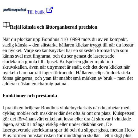
Till butik
Rejäl känsla och lättorganiserad precision
När du plockar upp Bondhus 41010999 möts du av en kompakt,
stadig känsla – den slitstarka hållaren klickar tryggt till när du lossar
en nyckel. Varje sexkantsnyckel har en silkeslen kromad yta som
känns sval mot fingrarna, och du ser genast de laseretsade
storlekarna glimta till i ljuset. Kulspetsen glider mjukt in i
skruvskallen, även när utrymmet är snålt, och det dova klicket när
nyckeln hamnar rätt inger förtroende. Hållarens clips är dock stela
första gångerna, och ytan får snabbt små märken av bruk – men det
adderar nästan en charmig patina.
Funktioner och prestanda
I praktiken briljerar Bondhus vinkelnyckelsats när du arbetar med
cyklar, möbler och maskiner där det ofta är ont om plats. Kulspetsen
gör det förvånansvärt enkelt att lossa eller dra åt skruvar i vinklade
lägen, särskilt i trånga elskåp eller under diskbänken. De
lasergraverade storlekarna spar tid och du slipper gissa, medan Hex-
Plus-formen minskar risken för runddragna skallar – ett riktigt plus