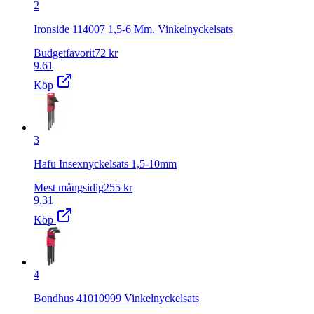
2
Ironside 114007 1,5-6 Mm. Vinkelnyckelsats
Budgetfavorit
72
kr
9.61
Köp
3
Hafu Insexnyckelsats 1,5-10mm
Mest mångsidig
255
kr
9.31
Köp
4
Bondhus 41010999 Vinkelnyckelsats