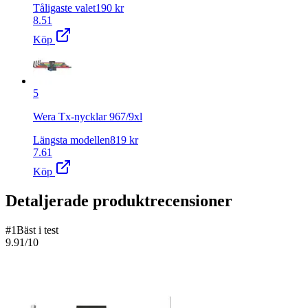
Tåligaste valet
190
kr
8.51
Köp
5
Wera Tx-nycklar 967/9xl
Längsta modellen
819
kr
7.61
Köp
Detaljerade produktrecensioner
#
1
Bäst i test
9.91
/10