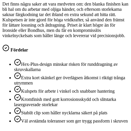
Det finns några saker att vara medveten om: den blanka finishen kan
bli hal om du arbetar med oljiga händer, och eftersom storlekarna
saknar färgkodning tar det ibland en extra sekund att hitta rätt.
Kulspetsen är inte gjord för höga vridkrafter, så använd den främst
för lättare lossning och åtdragning. Priset är klart högre än för
Ironside eller Bondhus, men du får en kompromisslös
vinkelnyckelsats som håller länge och levererar vid precisionsjobb.
Fördelar
Hex-Plus-design minskar risken för runddragning av
skruvskallarna
Extra kort skänkel ger överlägsen åtkomst i riktigt trånga
utrymmen
Kulspets för arbete i vinkel och snabbare hantering
Kromfinish med gott korrosionsskydd och slitstarka
lasergraverade storlekar
Stabilt clip som håller nycklarna säkert på plats
Väl avstämda toleranser som ger trygg passform i skruven