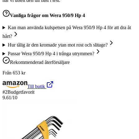
har vi utsett den till bäst i test.
Vanliga frågor om
Wera 950/9 Hp 4
Kan man använda kulspetsen på Wera 950/9 Hp 4 för att dra åt
hårt?
Hur tålig är den kromade ytan mot rost och slitage?
Passar Wera 950/9 Hp 4 i trånga utrymmen?
Rekommenderad återförsäljare
Från
653
kr
Till butik
#
2
Budgetfavorit
9.61
/10