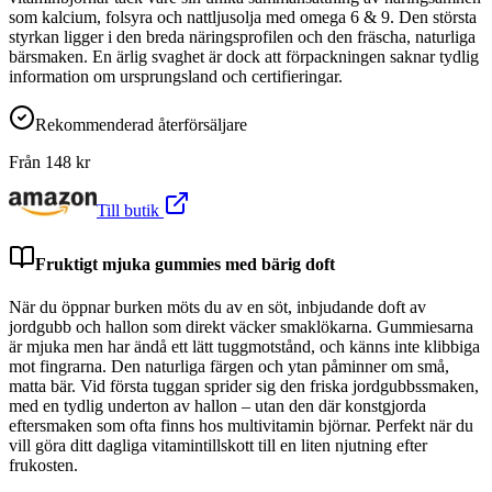
som kalcium, folsyra och nattljusolja med omega 6 & 9. Den största
styrkan ligger i den breda näringsprofilen och den fräscha, naturliga
bärsmaken. En ärlig svaghet är dock att förpackningen saknar tydlig
information om ursprungsland och certifieringar.
Rekommenderad återförsäljare
Från
148
kr
Till butik
Fruktigt mjuka gummies med bärig doft
När du öppnar burken möts du av en söt, inbjudande doft av
jordgubb och hallon som direkt väcker smaklökarna. Gummiesarna
är mjuka men har ändå ett lätt tuggmotstånd, och känns inte klibbiga
mot fingrarna. Den naturliga färgen och ytan påminner om små,
matta bär. Vid första tuggan sprider sig den friska jordgubbssmaken,
med en tydlig underton av hallon – utan den där konstgjorda
eftersmaken som ofta finns hos multivitamin björnar. Perfekt när du
vill göra ditt dagliga vitamintillskott till en liten njutning efter
frukosten.