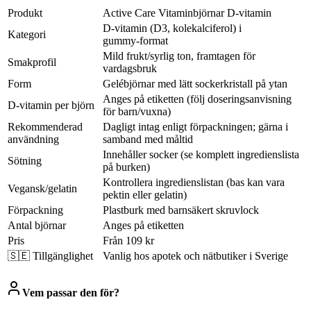
Produkt
Active Care Vitaminbjörnar D‑vitamin
D‑vitamin (D3, kolekalciferol) i
Kategori
gummy‑format
Mild frukt/syrlig ton, framtagen för
Smakprofil
vardagsbruk
Form
Gelébjörnar med lätt sockerkristall på ytan
Anges på etiketten (följ doseringsanvisning
D‑vitamin per björn
för barn/vuxna)
Rekommenderad
Dagligt intag enligt förpackningen; gärna i
användning
samband med måltid
Innehåller socker (se komplett ingredienslista
Sötning
på burken)
Kontrollera ingredienslistan (bas kan vara
Vegansk/gelatin
pektin eller gelatin)
Förpackning
Plastburk med barnsäkert skruvlock
Antal björnar
Anges på etiketten
Pris
Från 109 kr
🇸🇪 Tillgänglighet
Vanlig hos apotek och nätbutiker i Sverige
Vem passar den för?