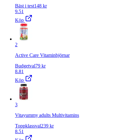
Bäst i test
148
kr
9.51
Köp
2
Active Care Vitaminbjörnar
Budgetval
79
kr
8.81
Köp
3
Vitayummy adults Multivitamins
Toppklassval
239
kr
8.51