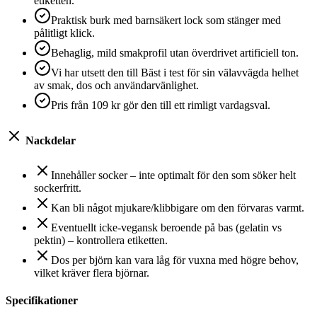
etiketten.
Praktisk burk med barnsäkert lock som stänger med
pålitligt klick.
Behaglig, mild smakprofil utan överdrivet artificiell ton.
Vi har utsett den till Bäst i test för sin välavvägda helhet
av smak, dos och användarvänlighet.
Pris från 109 kr gör den till ett rimligt vardagsval.
Nackdelar
Innehåller socker – inte optimalt för den som söker helt
sockerfritt.
Kan bli något mjukare/klibbigare om den förvaras varmt.
Eventuellt icke‑vegansk beroende på bas (gelatin vs
pektin) – kontrollera etiketten.
Dos per björn kan vara låg för vuxna med högre behov,
vilket kräver flera björnar.
Specifikationer