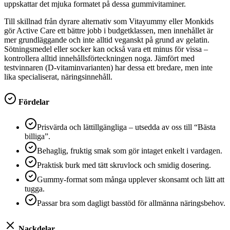
uppskattar det mjuka formatet på dessa gummivitaminer.
Till skillnad från dyrare alternativ som Vitayummy eller Monkids
gör Active Care ett bättre jobb i budgetklassen, men innehållet är
mer grundläggande och inte alltid veganskt på grund av gelatin.
Sötningsmedel eller socker kan också vara ett minus för vissa –
kontrollera alltid innehållsförteckningen noga. Jämfört med
testvinnaren (D-vitaminvarianten) har dessa ett bredare, men inte
lika specialiserat, näringsinnehåll.
Fördelar
Prisvärda och lättillgängliga – utsedda av oss till “Bästa
billiga”.
Behaglig, fruktig smak som gör intaget enkelt i vardagen.
Praktisk burk med tätt skruvlock och smidig dosering.
Gummy-format som många upplever skonsamt och lätt att
tugga.
Passar bra som dagligt basstöd för allmänna näringsbehov.
Nackdelar