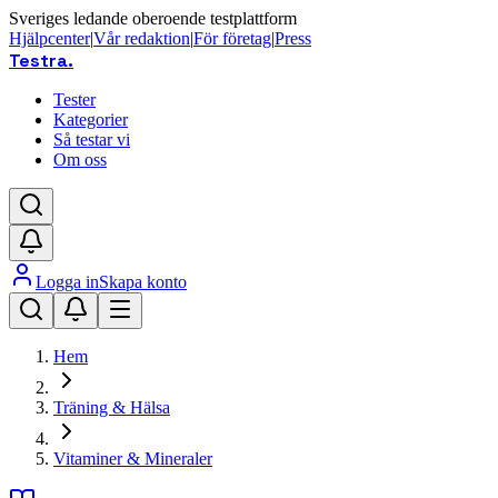
Sveriges ledande oberoende testplattform
Hjälpcenter
|
Vår redaktion
|
För företag
|
Press
Testra
.
Tester
Kategorier
Så testar vi
Om oss
Logga in
Skapa konto
Hem
Träning & Hälsa
Vitaminer & Mineraler