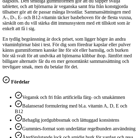
dagsdos. Den smidiga gummiformen gör att du slipper svälja
tabletter, och att björnarna är veganska samt fria från konstgjorda
tillsatser gör att de passar många livsstilar. Sammansättningen med
A-, D-, E- och B12-vitamin täcker basbehoven för de flesta vuxna,
särskilt om du vill stärka ditt immunsystem med ett tillskott som är
enkelt att få i sig.
En tydlig begränsning är dock priset, som ligger högre än andra
vitaminbjörnar bäst i test. För dig som föredrar kapslar eller pulver
känns gummiformen kanske lite för söt eller barnslig, och burken
bör stå svalt för att undvika att björnarna klibbar ihop. Jämfört med
billigare alternativ får du en mer genomtänkt sammansättning och
trevligare smak, men du betalar för det.
Fördelar
Vegansk och fri från artificiella färg- och smakämnen
Balanserad formulering med bl.a. vitamin A, D, E och
B12
Behaglig jordgubbssmak och lättuggad konsistens
Gummies-format som underlättar regelbunden användning
Återförslutande lock och smidig burk för vardag och resa