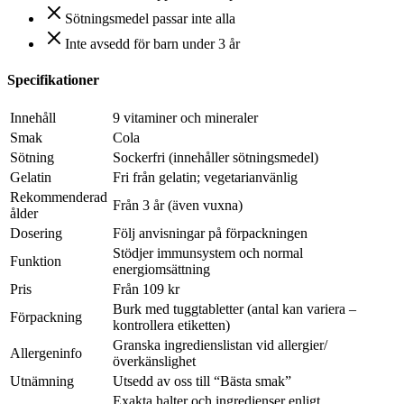
Sötningsmedel passar inte alla
Inte avsedd för barn under 3 år
Specifikationer
Innehåll
9 vitaminer och mineraler
Smak
Cola
Sötning
Sockerfri (innehåller sötningsmedel)
Gelatin
Fri från gelatin; vegetarianvänlig
Rekommenderad
Från 3 år (även vuxna)
ålder
Dosering
Följ anvisningar på förpackningen
Stödjer immunsystem och normal
Funktion
energiomsättning
Pris
Från 109 kr
Burk med tuggtabletter (antal kan variera –
Förpackning
kontrollera etiketten)
Granska ingredienslistan vid allergier/
Allergeninfo
överkänslighet
Utnämning
Utsedd av oss till “Bästa smak”
Exakta halter och ingredienser enligt