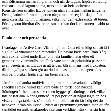
och följsamma mellan fingrarna, och när de tuggas frigörs en tydlig
colasmak med lagom sötma, trots att de är helt sockerfria.
Konsistensen smälter lätt på tungan utan att fastna mellan tänderna.
Den gelatinfria formulan ger en något mindre seg känsla jämfört
med klassiska gummivitaminer, vilket gör dem extra enkla att tugga.
För dig som föredrar diskretare smaker kan dock colatonen snabbt ta
över.
Funktioner och prestanda
I vardagen är Active Care Vitaminbjörnar Cola ett smidigt sätt att få i
sig 9 olika vitaminer och mineraler. De passar både barn (från 3 år)
och vuxna, vilket underlättar om hela familjen letar efter ett
gemensamt vitamintillskott. Tack vare att de är gelatinfria passar de
även vegetarianer. Ett tips är att ta dem tillsammans med frukosten,
då den tydliga smaken gör att du knappast glömmer dagens dos –
och barn brukar fråga efter sin björn själva.
Jämfört med andra multivitamin björnar är colavarianten väldigt
specifik i smak, vilket kan vara både en fördel och nackdel.
Sötningen är helt utan socker men bygger på sötningsmedel, vilket
inte passar alla. Näringsinnehållet per portion är något lägre än hos
vissa vanliga tabletter, så du bör kontrollera att du får i dig det du
behöver utifrån din livsstil. Priset är i premiumsegmentet, men du får
samtidigt en unik smakupplevelse som verkligen särskiljer sig från