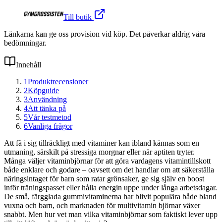
Till butik
Länkarna kan ge oss provision vid köp. Det påverkar aldrig våra
bedömningar.
Innehåll
1
Produktrecensioner
2
Köpguide
3
Användning
4
Att tänka på
5
Vår testmetod
6
Vanliga frågor
Att få i sig tillräckligt med vitaminer kan ibland kännas som en
utmaning, särskilt på stressiga morgnar eller när aptiten tryter.
Många väljer vitaminbjörnar för att göra vardagens vitamintillskott
både enklare och godare – oavsett om det handlar om att säkerställa
näringsintaget för barn som ratar grönsaker, ge sig själv en boost
inför träningspasset eller hålla energin uppe under långa arbetsdagar.
De små, färgglada gummivitaminerna har blivit populära både bland
vuxna och barn, och marknaden för multivitamin björnar växer
snabbt. Men hur vet man vilka vitaminbjörnar som faktiskt lever upp