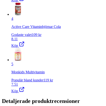
Köp
4
Active Care Vitaminbjörnar Cola
Godaste valet
109
kr
8.11
Köp
5
Monkids Multivitamin
Populär bland kunder
119
kr
7.51
Köp
Detaljerade produktrecensioner