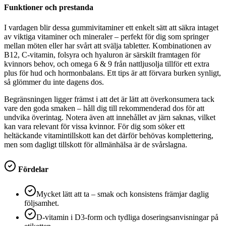
Funktioner och prestanda
I vardagen blir dessa gummivitaminer ett enkelt sätt att säkra intaget
av viktiga vitaminer och mineraler – perfekt för dig som springer
mellan möten eller har svårt att svälja tabletter. Kombinationen av
B12, C-vitamin, folsyra och hyaluron är särskilt framtagen för
kvinnors behov, och omega 6 & 9 från nattljusolja tillför ett extra
plus för hud och hormonbalans. Ett tips är att förvara burken synligt,
så glömmer du inte dagens dos.
Begränsningen ligger främst i att det är lätt att överkonsumera tack
vare den goda smaken – håll dig till rekommenderad dos för att
undvika överintag. Notera även att innehållet av järn saknas, vilket
kan vara relevant för vissa kvinnor. För dig som söker ett
heltäckande vitamintillskott kan det därför behövas komplettering,
men som dagligt tillskott för allmänhälsa är de svårslagna.
Fördelar
Mycket lätt att ta – smak och konsistens främjar daglig
följsamhet.
D‑vitamin i D3‑form och tydliga doseringsanvisningar på