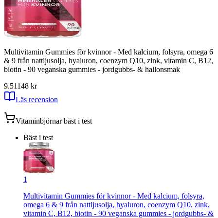
Multivitamin Gummies för kvinnor - Med kalcium, folsyra, omega 6
& 9 från nattljusolja, hyaluron, coenzym Q10, zink, vitamin C, B12,
biotin - 90 veganska gummies - jordgubbs- & hallonsmak
9.51
148
kr
Läs recension
Vitaminbjörnar
bäst i test
Bäst i test
1
Multivitamin Gummies för kvinnor - Med kalcium, folsyra,
omega 6 & 9 från nattljusolja, hyaluron, coenzym Q10, zink,
vitamin C, B12, biotin - 90 veganska gummies - jordgubbs- &