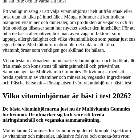
till sitt löfte och är värda sitt pris?
Ett vanligt misstag är att välja vitaminbjörnar helt utifrån smak eller
pris, utan att kika på innehållet. Många glömmer att kontrollera
mängden vitaminer och mineraler, om produkten är vegansk och fri
från onödiga tillsatser samt hur mycket socker den innehåller. För att
hitta de bästa alternativen bör man även väga in faktorer som
upptag, allergivänlighet och vilka vitamintillskott som passar just ens
egna behov. Med rätt information blir det enklare att köpa
vitaminbjörnar som verkligen gör skillnad för hälsan.
Vi har testat marknadens populäraste vitaminbjörnar och bedömt allt
från smak och konsistens till näringsinnehåll och prisvärdhet.
Sammantaget tar Multivitamin Gummies för kvinnor – med sitt
breda spektrum av vitaminer och mineraler, veganska ingredienser
och fräscha bärsmak – förstaplatsen i vårt vitaminbjörnar bäst i test.
Vilka vitaminbjörnar är bäst i test 2026?
De bästa vitaminbjörnarna just nu är Multivitamin Gummies
för kvinnor. De utmärker sig tack vare sitt breda
näringsinnehåll och veganska sammansättning.
Multivitamin Gummies för kvinnor erbjuder ett komplett spektrum
av vitaminer och mineraler, inklusive folsyra och omega-fettsyror,