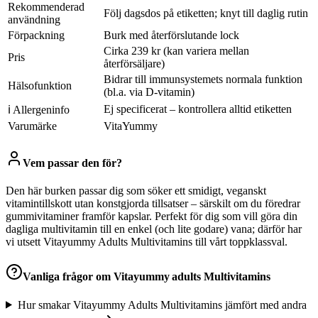
Rekommenderad
Följ dagsdos på etiketten; knyt till daglig rutin
användning
Förpackning
Burk med återförslutande lock
Cirka 239 kr (kan variera mellan
Pris
återförsäljare)
Bidrar till immunsystemets normala funktion
Hälsofunktion
(bl.a. via D-vitamin)
Ej specificerat – kontrollera alltid etiketten
ℹ Allergeninfo
Varumärke
VitaYummy
Vem passar den för?
Den här burken passar dig som söker ett smidigt, veganskt
vitamintillskott utan konstgjorda tillsatser – särskilt om du föredrar
gummivitaminer framför kapslar. Perfekt för dig som vill göra din
dagliga multivitamin till en enkel (och lite godare) vana; därför har
vi utsett Vitayummy Adults Multivitamins till vårt toppklassval.
Vanliga frågor om
Vitayummy adults Multivitamins
Hur smakar Vitayummy Adults Multivitamins jämfört med andra