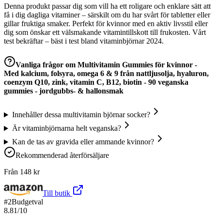
Denna produkt passar dig som vill ha ett roligare och enklare sätt att
få i dig dagliga vitaminer – särskilt om du har svårt för tabletter eller
gillar fruktiga smaker. Perfekt för kvinnor med en aktiv livsstil eller
dig som önskar ett välsmakande vitamintillskott till frukosten. Vårt
test bekräftar – bäst i test bland vitaminbjörnar 2024.
Vanliga frågor om
Multivitamin Gummies för kvinnor -
Med kalcium, folsyra, omega 6 & 9 från nattljusolja, hyaluron,
coenzym Q10, zink, vitamin C, B12, biotin - 90 veganska
gummies - jordgubbs- & hallonsmak
Innehåller dessa multivitamin björnar socker?
Är vitaminbjörnarna helt veganska?
Kan de tas av gravida eller ammande kvinnor?
Rekommenderad återförsäljare
Från
148
kr
Till butik
#
2
Budgetval
8.81
/10