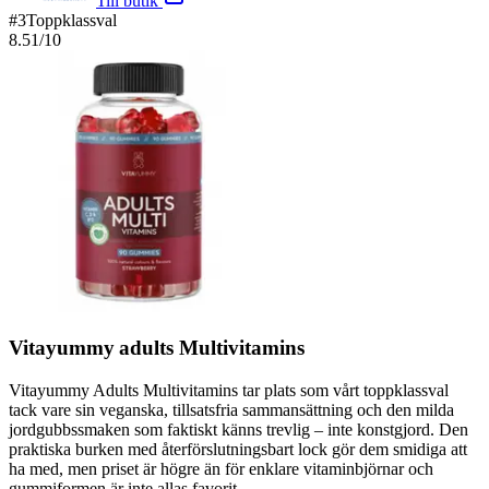
Till butik
#
3
Toppklassval
8.51
/10
Vitayummy adults Multivitamins
Vitayummy Adults Multivitamins tar plats som vårt toppklassval
tack vare sin veganska, tillsatsfria sammansättning och den milda
jordgubbssmaken som faktiskt känns trevlig – inte konstgjord. Den
praktiska burken med återförslutningsbart lock gör dem smidiga att
ha med, men priset är högre än för enklare vitaminbjörnar och
gummiformen är inte allas favorit.