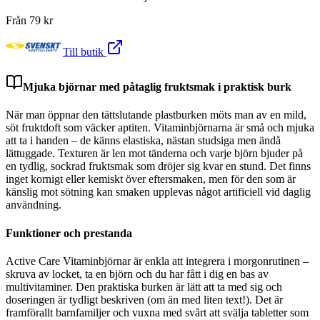
Från
79
kr
Till butik
Mjuka björnar med påtaglig fruktsmak i praktisk burk
När man öppnar den tättslutande plastburken möts man av en mild,
söt fruktdoft som väcker aptiten. Vitaminbjörnarna är små och mjuka
att ta i handen – de känns elastiska, nästan studsiga men ändå
lättuggade. Texturen är len mot tänderna och varje björn bjuder på
en tydlig, sockrad fruktsmak som dröjer sig kvar en stund. Det finns
inget kornigt eller kemiskt över eftersmaken, men för den som är
känslig mot sötning kan smaken upplevas något artificiell vid daglig
användning.
Funktioner och prestanda
Active Care Vitaminbjörnar är enkla att integrera i morgonrutinen –
skruva av locket, ta en björn och du har fått i dig en bas av
multivitaminer. Den praktiska burken är lätt att ta med sig och
doseringen är tydligt beskriven (om än med liten text!). Det är
framförallt barnfamiljer och vuxna med svårt att svälja tabletter som