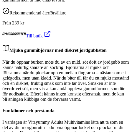
Rekommenderad återförsäljare
Från
239
kr
Till butik
Mjuka gummibjörnar med diskret jordgubbston
När du öppnar burken möts du av en mild, söt doft av jordgubb som
känns naturlig snarare än sockrig. Björnarna är mjuka och
följsamma när du plockar upp en mellan fingrarna – nästan som ett
gelégodis, men utan kladd. När du biter till får du ett mjukt motstånd
och en diskret, fruktig smak som inte tar över. Smaken är inte
överdrivet söt, men vissa kan ändå uppleva gummiformen som lite
för godisaktig. Efteråt känns ingen konstig eftersmak, men de kan
bli aningen klibbiga om de förvaras varmt.
Funktioner och prestanda
I vardagen är Vitayummy Adults Multivitamins lätta att ta som en
del av din morgonrutin – du bara öppnar locket och plockar ut din