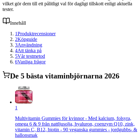
vilket gör dem till ett pålitligt val för dagligt tillskott enligt aktuella
tester.
Innehåll
1
Produktrecensioner
2
Köpguide
3
Användning
4
Att tänka på
5
Vår testmetod
6
Vanliga frågor
De
5
bästa
vitaminbjörnar
na 2026
1
Multivitamin Gummies för kvinnor - Med kalcium, folsyra,
omega 6 & 9 från nattljusolja, hyaluron, coenzym Q10, zink,
vitamin C, B12, biotin - 90 veganska gummies - jordgubbs- &
hallonsmak