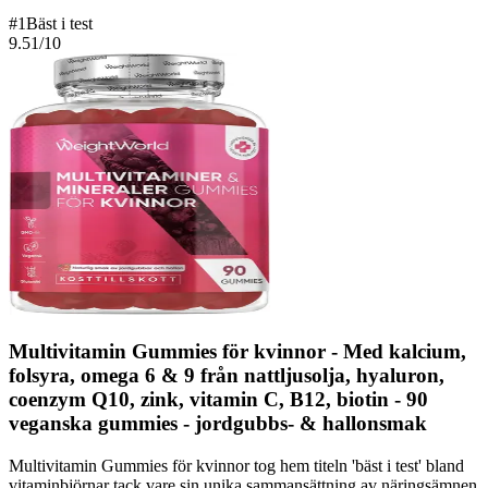
#
1
Bäst i test
9.51
/10
Multivitamin Gummies för kvinnor - Med kalcium,
folsyra, omega 6 & 9 från nattljusolja, hyaluron,
coenzym Q10, zink, vitamin C, B12, biotin - 90
veganska gummies - jordgubbs- & hallonsmak
Multivitamin Gummies för kvinnor tog hem titeln 'bäst i test' bland
vitaminbjörnar tack vare sin unika sammansättning av näringsämnen