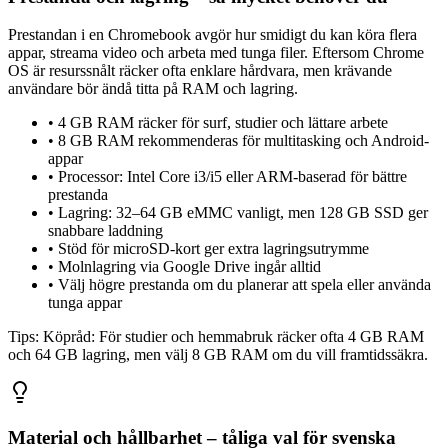
Prestandan i en Chromebook avgör hur smidigt du kan köra flera
appar, streama video och arbeta med tunga filer. Eftersom Chrome
OS är resurssnålt räcker ofta enklare hårdvara, men krävande
användare bör ändå titta på RAM och lagring.
•
4 GB RAM räcker för surf, studier och lättare arbete
•
8 GB RAM rekommenderas för multitasking och Android-
appar
•
Processor: Intel Core i3/i5 eller ARM-baserad för bättre
prestanda
•
Lagring: 32–64 GB eMMC vanligt, men 128 GB SSD ger
snabbare laddning
•
Stöd för microSD-kort ger extra lagringsutrymme
•
Molnlagring via Google Drive ingår alltid
•
Välj högre prestanda om du planerar att spela eller använda
tunga appar
Tips:
Köpråd: För studier och hemmabruk räcker ofta 4 GB RAM
och 64 GB lagring, men välj 8 GB RAM om du vill framtidssäkra.
Material och hållbarhet – tåliga val för svenska