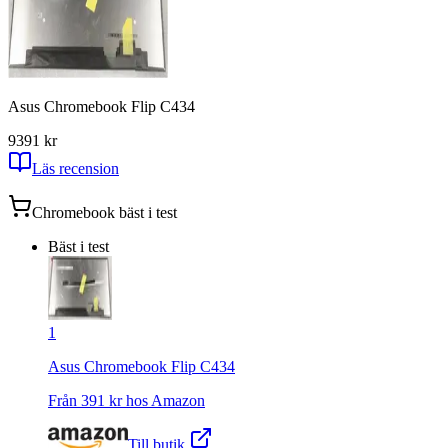
Asus Chromebook Flip C434
9
391
kr
Läs recension
Chromebook
bäst i test
Bäst i test
1
Asus Chromebook Flip C434
Från
391
kr hos
Amazon
Till butik