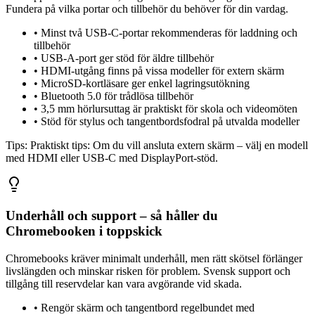
Fundera på vilka portar och tillbehör du behöver för din vardag.
•
Minst två USB-C-portar rekommenderas för laddning och
tillbehör
•
USB-A-port ger stöd för äldre tillbehör
•
HDMI-utgång finns på vissa modeller för extern skärm
•
MicroSD-kortläsare ger enkel lagringsutökning
•
Bluetooth 5.0 för trådlösa tillbehör
•
3,5 mm hörlursuttag är praktiskt för skola och videomöten
•
Stöd för stylus och tangentbordsfodral på utvalda modeller
Tips:
Praktiskt tips: Om du vill ansluta extern skärm – välj en modell
med HDMI eller USB-C med DisplayPort-stöd.
Underhåll och support – så håller du
Chromebooken i toppskick
Chromebooks kräver minimalt underhåll, men rätt skötsel förlänger
livslängden och minskar risken för problem. Svensk support och
tillgång till reservdelar kan vara avgörande vid skada.
•
Rengör skärm och tangentbord regelbundet med