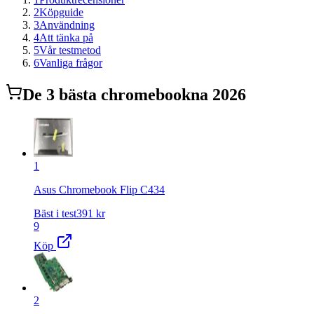
2
Köpguide
3
Användning
4
Att tänka på
5
Vår testmetod
6
Vanliga frågor
De
3
bästa
chromebook
na 2026
1
Asus Chromebook Flip C434
Bäst i test
391
kr
9
Köp
2