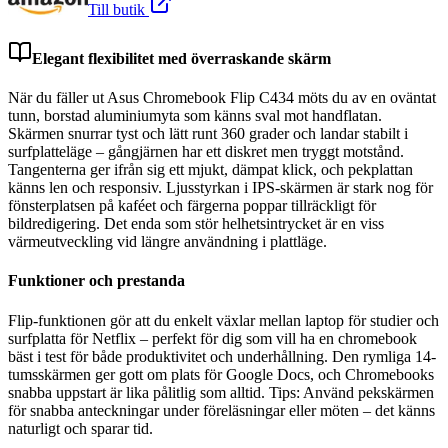
Till butik
Elegant flexibilitet med överraskande skärm
När du fäller ut Asus Chromebook Flip C434 möts du av en oväntat
tunn, borstad aluminiumyta som känns sval mot handflatan.
Skärmen snurrar tyst och lätt runt 360 grader och landar stabilt i
surfplatteläge – gångjärnen har ett diskret men tryggt motstånd.
Tangenterna ger ifrån sig ett mjukt, dämpat klick, och pekplattan
känns len och responsiv. Ljusstyrkan i IPS-skärmen är stark nog för
fönsterplatsen på kaféet och färgerna poppar tillräckligt för
bildredigering. Det enda som stör helhetsintrycket är en viss
värmeutveckling vid längre användning i plattläge.
Funktioner och prestanda
Flip-funktionen gör att du enkelt växlar mellan laptop för studier och
surfplatta för Netflix – perfekt för dig som vill ha en chromebook
bäst i test för både produktivitet och underhållning. Den rymliga 14-
tumsskärmen ger gott om plats för Google Docs, och Chromebooks
snabba uppstart är lika pålitlig som alltid. Tips: Använd pekskärmen
för snabba anteckningar under föreläsningar eller möten – det känns
naturligt och sparar tid.