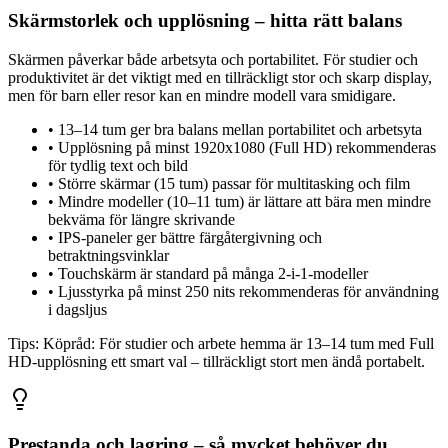
Skärmstorlek och upplösning – hitta rätt balans
Skärmen påverkar både arbetsyta och portabilitet. För studier och
produktivitet är det viktigt med en tillräckligt stor och skarp display,
men för barn eller resor kan en mindre modell vara smidigare.
•
13–14 tum ger bra balans mellan portabilitet och arbetsyta
•
Upplösning på minst 1920x1080 (Full HD) rekommenderas
för tydlig text och bild
•
Större skärmar (15 tum) passar för multitasking och film
•
Mindre modeller (10–11 tum) är lättare att bära men mindre
bekväma för längre skrivande
•
IPS-paneler ger bättre färgåtergivning och
betraktningsvinklar
•
Touchskärm är standard på många 2-i-1-modeller
•
Ljusstyrka på minst 250 nits rekommenderas för användning
i dagsljus
Tips:
Köpråd: För studier och arbete hemma är 13–14 tum med Full
HD-upplösning ett smart val – tillräckligt stort men ändå portabelt.
Prestanda och lagring – så mycket behöver du