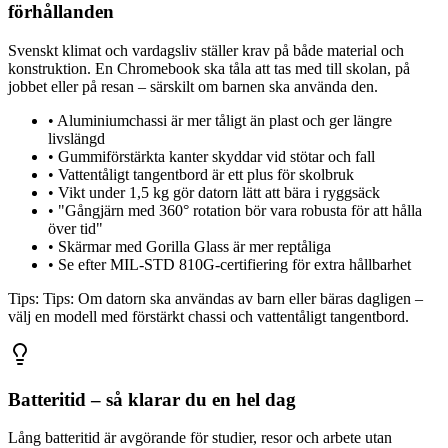
förhållanden
Svenskt klimat och vardagsliv ställer krav på både material och
konstruktion. En Chromebook ska tåla att tas med till skolan, på
jobbet eller på resan – särskilt om barnen ska använda den.
•
Aluminiumchassi är mer tåligt än plast och ger längre
livslängd
•
Gummiförstärkta kanter skyddar vid stötar och fall
•
Vattentåligt tangentbord är ett plus för skolbruk
•
Vikt under 1,5 kg gör datorn lätt att bära i ryggsäck
•
"Gångjärn med 360° rotation bör vara robusta för att hålla
över tid"
•
Skärmar med Gorilla Glass är mer reptåliga
•
Se efter MIL-STD 810G-certifiering för extra hållbarhet
Tips:
Tips: Om datorn ska användas av barn eller bäras dagligen –
välj en modell med förstärkt chassi och vattentåligt tangentbord.
Batteritid – så klarar du en hel dag
Lång batteritid är avgörande för studier, resor och arbete utan