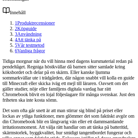
Innehåll
1
Produktrecensioner
2
Köpguide
3
Användning
4
Att tänka på
5
Vår testmetod
6
Vanliga frågor
Tidiga morgnar när du vill hinna med dagens kursmaterial redan på
pendeltåget. Regniga höstkvällar då barnen sitter samlade kring
köksbordet och delar på en skärm. Eller kanske ljumma
sommarkvällar ute i trädgården, där någon snabbt vill kolla en guide
till Minecraft eller skicka iväg ett mejl till läraren. Oavsett om det
gäller studier, nöje eller familjens digitala vardag har rätt
Chromebook blivit en lojal följeslagare för många svenskar. Just den
friheten ska inte kosta sömn.
Det som ofta går snett är att man stirrar sig blind på priset eller
lockas av ytliga funktioner, men glömmer det som faktiskt avgör om
din Chromebook blir en långvarig vän eller ett dammsamlande
irritationsmoment. Att välja rätt handlar om att tänka på batteritid,
skärmstorlek, byggkvalitet, hur smidigt tangentbordet fungerar och