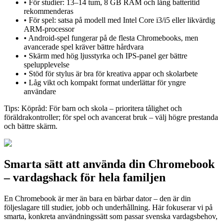
•
För studier: 13–14 tum, 8 GB RAM och lång batteritid
rekommenderas
•
För spel: satsa på modell med Intel Core i3/i5 eller likvärdig
ARM-processor
•
Android-spel fungerar på de flesta Chromebooks, men
avancerade spel kräver bättre hårdvara
•
Skärm med hög ljusstyrka och IPS-panel ger bättre
spelupplevelse
•
Stöd för stylus är bra för kreativa appar och skolarbete
•
Låg vikt och kompakt format underlättar för yngre
användare
Tips:
Köpråd: För barn och skola – prioritera tålighet och
föräldrakontroller; för spel och avancerat bruk – välj högre prestanda
och bättre skärm.
Smarta sätt att använda din Chromebook
– vardagshack för hela familjen
En Chromebook är mer än bara en bärbar dator – den är din
följeslagare till studier, jobb och underhållning. Här fokuserar vi på
smarta, konkreta användningssätt som passar svenska vardagsbehov,