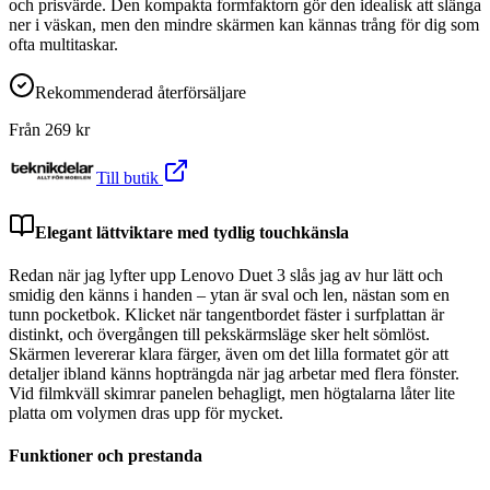
och prisvärde. Den kompakta formfaktorn gör den idealisk att slänga
ner i väskan, men den mindre skärmen kan kännas trång för dig som
ofta multitaskar.
Rekommenderad återförsäljare
Från
269
kr
Till butik
Elegant lättviktare med tydlig touchkänsla
Redan när jag lyfter upp Lenovo Duet 3 slås jag av hur lätt och
smidig den känns i handen – ytan är sval och len, nästan som en
tunn pocketbok. Klicket när tangentbordet fäster i surfplattan är
distinkt, och övergången till pekskärmsläge sker helt sömlöst.
Skärmen levererar klara färger, även om det lilla formatet gör att
detaljer ibland känns hopträngda när jag arbetar med flera fönster.
Vid filmkväll skimrar panelen behagligt, men högtalarna låter lite
platta om volymen dras upp för mycket.
Funktioner och prestanda