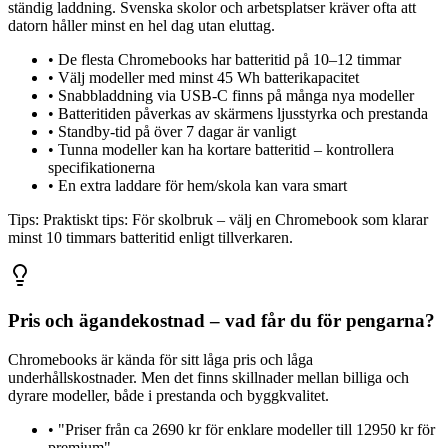
ständig laddning. Svenska skolor och arbetsplatser kräver ofta att
datorn håller minst en hel dag utan eluttag.
•
De flesta Chromebooks har batteritid på 10–12 timmar
•
Välj modeller med minst 45 Wh batterikapacitet
•
Snabbladdning via USB-C finns på många nya modeller
•
Batteritiden påverkas av skärmens ljusstyrka och prestanda
•
Standby-tid på över 7 dagar är vanligt
•
Tunna modeller kan ha kortare batteritid – kontrollera
specifikationerna
•
En extra laddare för hem/skola kan vara smart
Tips:
Praktiskt tips: För skolbruk – välj en Chromebook som klarar
minst 10 timmars batteritid enligt tillverkaren.
Pris och ägandekostnad – vad får du för pengarna?
Chromebooks är kända för sitt låga pris och låga
underhållskostnader. Men det finns skillnader mellan billiga och
dyrare modeller, både i prestanda och byggkvalitet.
•
"Priser från ca 2690 kr för enklare modeller till 12950 kr för
premium"