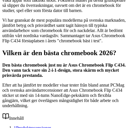
vilka appar som faktiskt stöds. Fokusera istället på dessa grundpelare
så slipper du överraskningar, oavsett om det är en chromebook för
studier, spel eller som första dator till barnen.
Vi har granskat de mest populära modellerna på svenska marknaden,
jämfört betyg och prisvärdhet samt tagit hänsyn till typiska
användarbehov som chromebook för och nackdelar. Allt är bedömt
utifrån vårt nordiska vardagsliv. Sammantaget tar Asus Chromebook
Flip C434 förstaplatsen i årets "chromebook bäst i test".
Vilken är den bästa chromebook 2026?
Den bästa chromebook just nu är Asus Chromebook Flip C434.
Den vann tack vare sin 2-i-1-design, stora skärm och mycket
prisvärda prestanda.
Efter att ha jämfört tre modeller visar tester från bland annat PCMag
och svenska användarrecensioner att Asus Chromebook Flip C434
sticker ut med sin 14-tums NanoEdge-pekskärm och flexibla
gångjärn, vilket ger överlägsen mångsidighet för både arbete och
underhållning.
Innehåll
1
Produktrecensioner