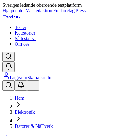
Sveriges ledande oberoende testplattform
Hjälpcenter
|
Vår redaktion
|
För företag
|
Press
Testra
.
Tester
Kategorier
Så testar vi
Om oss
Logga in
Skapa konto
Hem
Elektronik
Datorer & NäTverk