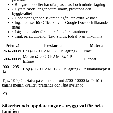
•
Billigare modeller har ofta plastchassi och mindre lagring
•
Dyrare modeller ger bättre skärm, prestanda och
byggkvalitet
•
Uppdateringar och säkerhet ingår utan extra kostnad
•
Inga licenser för Office krävs – Google Docs och liknande
ingår
•
Låga kostnader för underhåll och reparationer
•
Tänk på att tillbehör (t.ex. stylus, fodral) kan tillkomma
Prisnivå
Prestanda
Material
269–500 kr
Bas (4 GB RAM, 32 GB lagring)
Plast
Mellan (4–8 GB RAM, 64 GB
500–900 kr
Blandat
lagring)
900–1295
Hög (8 GB RAM, 128 GB lagring)
Aluminium/plast
kr
Tips:
"Köpråd: Satsa på en modell runt 2700–10000 kr för bäst
balans mellan kvalitet, prestanda och lång livslängd."
Säkerhet och uppdateringar – tryggt val för hela
familjen