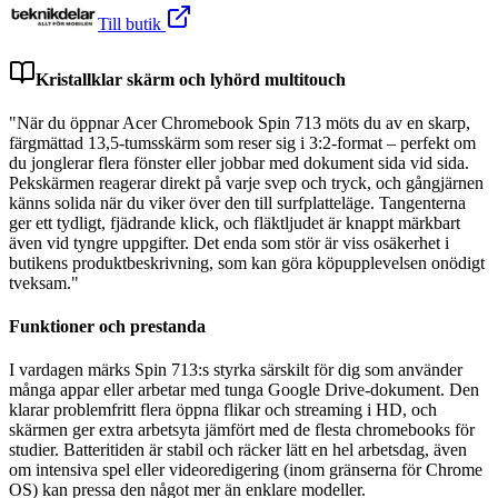
Till butik
Kristallklar skärm och lyhörd multitouch
"När du öppnar Acer Chromebook Spin 713 möts du av en skarp,
färgmättad 13,5-tumsskärm som reser sig i 3:2-format – perfekt om
du jonglerar flera fönster eller jobbar med dokument sida vid sida.
Pekskärmen reagerar direkt på varje svep och tryck, och gångjärnen
känns solida när du viker över den till surfplatteläge. Tangenterna
ger ett tydligt, fjädrande klick, och fläktljudet är knappt märkbart
även vid tyngre uppgifter. Det enda som stör är viss osäkerhet i
butikens produktbeskrivning, som kan göra köpupplevelsen onödigt
tveksam."
Funktioner och prestanda
I vardagen märks Spin 713:s styrka särskilt för dig som använder
många appar eller arbetar med tunga Google Drive-dokument. Den
klarar problemfritt flera öppna flikar och streaming i HD, och
skärmen ger extra arbetsyta jämfört med de flesta chromebooks för
studier. Batteritiden är stabil och räcker lätt en hel arbetsdag, även
om intensiva spel eller videoredigering (inom gränserna för Chrome
OS) kan pressa den något mer än enklare modeller.