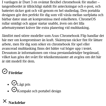
I vardagen är Duet 3 en oväntat flexibel chromebook för studier –
tangentbordet är tillräckligt stabilt för anteckningar och e-post, och
batteriet räcker gott och väl genom en hel studiedag. Den portabla
designen gör den perfekt för dig som vill växla mellan surfplatta och
bärbar dator utan att kompromissa med enkelheten. ChromeOS
rullar smidigt och appar startar snabbt, även om det lilla
arbetsutrymmet kräver lite extra planering vid multitasking.
Jämfört med större modeller som Asus Chromebook Flip handlar det
här mer om kompromisser än kraft. Skärmytan räcker fint för lättare
arbete, men för dig som söker en chromebook för spel eller
avancerad multitasking finns det bättre val högre upp i testet.
Dessutom är informationen om vissa prestandadetaljer begränsad,
vilket kan göra det svårt för teknikentusiaster att avgöra om det här
är rätt modell för dem.
Fördelar
Lågt pris
Kompakt och portabel design
Nackdelar