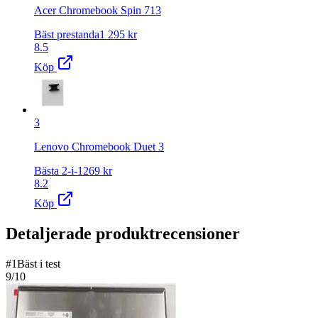
Acer Chromebook Spin 713
Bäst prestanda
1 295
kr
8.5
Köp
3
Lenovo Chromebook Duet 3
Bästa 2-i-1
269
kr
8.2
Köp
Detaljerade produktrecensioner
#
1
Bäst i test
9
/10